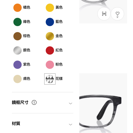
橘色
黃色
2
綠色
藍色
棕色
金色
結束販售
John Dillinger
JD2056N-4S
C3
銀色
紅色
HK$1,080.00
紫色
粉色
膚色
花樣
鏡框尺寸
材質