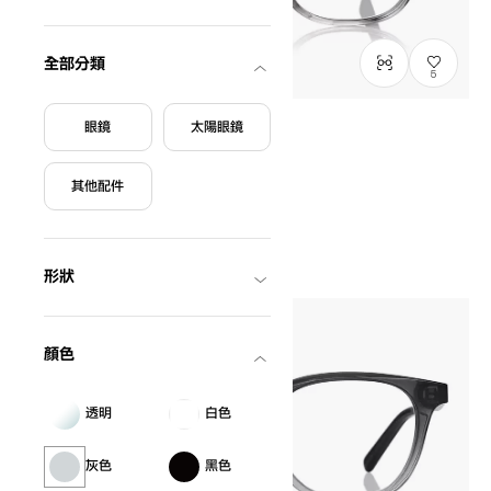
全部分類
5
眼鏡
太陽眼鏡
結束販售
Harry Potter × OWNDAYS
其他配件
9又4分之3月台 Model
HP2002B-4S
C2
/
Size: M
HK$1,080.00
形狀
顏色
透明
白色
灰色
黑色