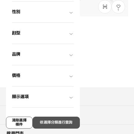
1
性別
只限門市發售
顔型
John Dillinger
JD2054N-4S
C3
/
Size: L
HK$1,080.00
品牌
價格
搜尋商品
顯示選項
關於購買
清除選擇
依選擇分類進行查詢
條件
搜尋門市