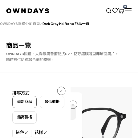
0
OWNDAYS眼鏡公司首頁
Dark Gray Halftone 商品一覽
商品一覽
OWNDAYS眼鏡・太陽眼鏡皆搭配抗UV、防汙鍍膜薄型非球面鏡片。
隨時提供給你最合適的鏡框。
3 件
排序方式
3 件
最新商品
最低價格
最高價格
篩選條件
灰色
花樣