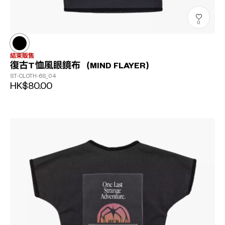
0
結束販售
復古T恤風眼鏡布（MIND FLAYER）
ST-CLOTH-6S_04
HK$80.00