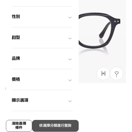
性別
顔型
品牌
1
價格
只限門市發售
顯示選項
Graph Belle
GB2047M-6S
C1
/
Size: M
HK$1,180.00
清除選擇
依選擇分類進行查詢
條件