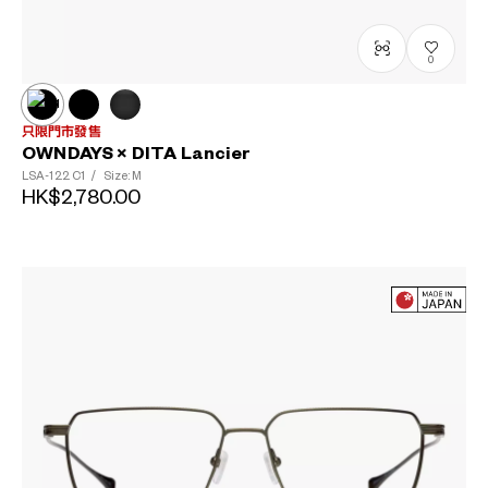
0
只限門市發售
OWNDAYS × DITA Lancier
LSA-122
C1
/
Size: M
HK$2,780.00