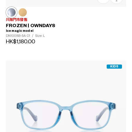
2
只限門市發售
FROZEN | OWNDAYS
Ice magic model
DN1008B-5A
C1
/
Size: L
HK$1,180.00
KIDS