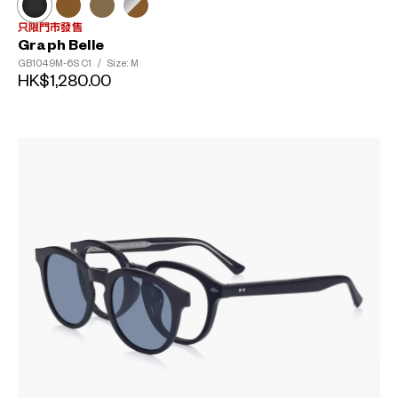
只限門市發售
Graph Belle
GB1049M-6S
C1
/
Size: M
HK$1,280.00