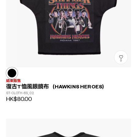
0
結束販售
復古T恤風眼鏡布（HAWKINS HEROES）
ST-CLOTH-6S_02
HK$80.00