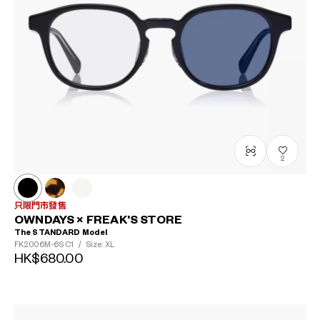
2
只限門市發售
OWNDAYS × FREAK'S STORE
The STANDARD Model
FK2006M-6S
C1
/
Size: XL
HK$680.00