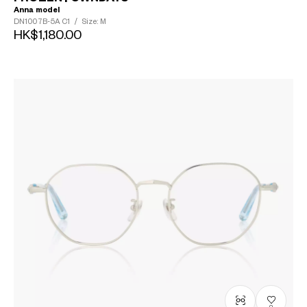
Anna model
DN1007B-5A
C1
/
Size: M
?
HK$1,180.00
+¥0