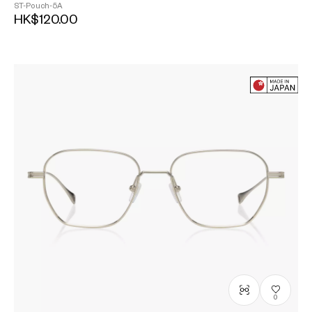
ST-Pouch-5A
HK$120.00
0