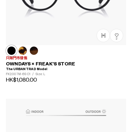
2
只限門市發售
OWNDAYS × FREAK'S STORE
The URBAN TRAD Model
FK2007M-6S
C1
/
Size: L
HK$1,080.00