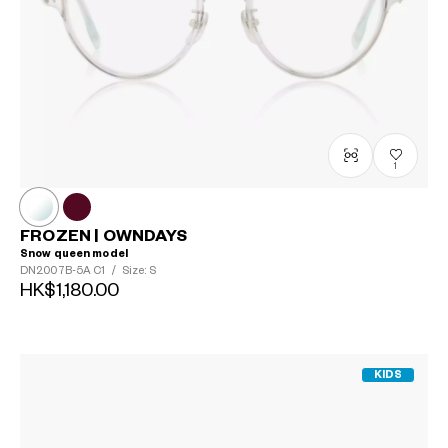
1
FROZEN | OWNDAYS
Snow queen model
DN2007B-5A
C1
/
Size: S
HK$1,180.00
KIDS