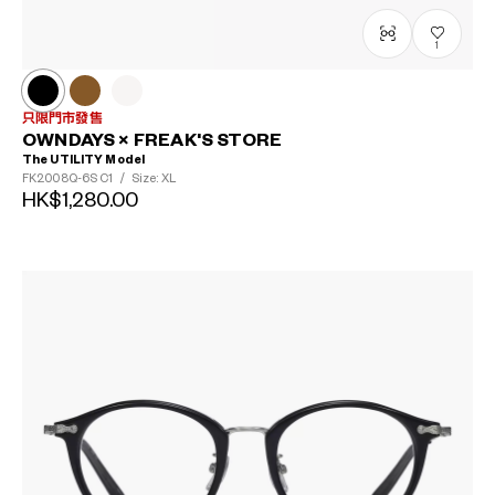
1
只限門市發售
OWNDAYS × FREAK'S STORE
The UTILITY Model
FK2008Q-6S
C1
/
Size: XL
HK$1,280.00