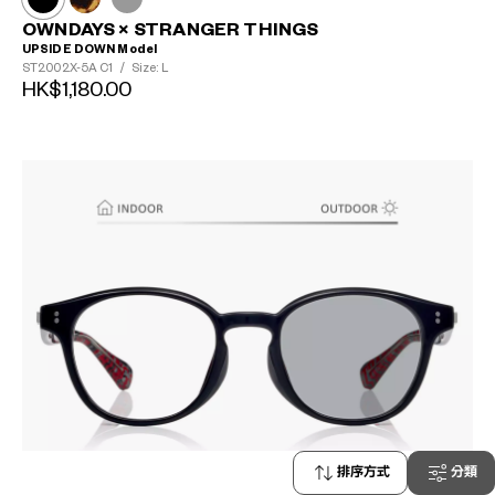
OWNDAYS × STRANGER THINGS
UPSIDE DOWN Model
ST2002X-5A
C1
/
Size: L
HK$1,180.00
排序方式
分類