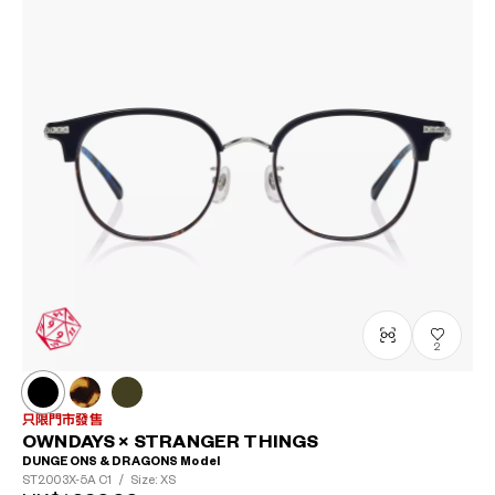
2
只限門市發售
OWNDAYS × STRANGER THINGS
DUNGEONS & DRAGONS Model
ST2003X-5A
C1
/
Size: XS