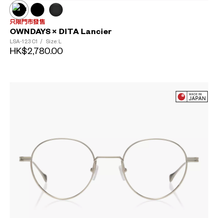
只限門市發售
OWNDAYS × DITA Lancier
LSA-123
C1
/
Size: L
HK$2,780.00