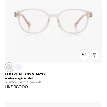
0
FROZEN | OWNDAYS
Winter magic model
DN2009N-5A
C1
/
Size: XXS
HK$980.00