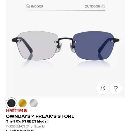
0
只限門市發售
OWNDAYS × FREAK'S STORE
The 90's STREET Model
FK1005M-6S
C1
/
Size: M