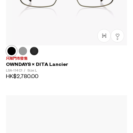
2
只限門市發售
OWNDAYS × DITA Lancier
LSA-114
C1
/
Size: L
HK$2,780.00