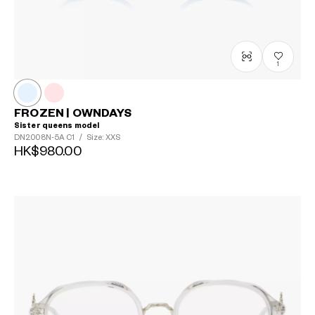
1
FROZEN | OWNDAYS
Sister queens model
DN2008N-5A
C1
/
Size: XXS
HK$980.00