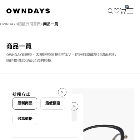
0
OWNDAYS眼鏡公司首頁
商品一覽
商品一覽
OWNDAYS眼鏡・太陽眼鏡皆搭配抗UV、防汙鍍膜薄型非球面鏡片。
隨時提供給你最合適的鏡框。
1189 件
排序方式
1189 件
最新商品
最低價格
最高價格
篩選條件