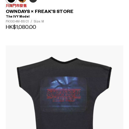
只限門市發售
OWNDAYS × FREAK'S STORE
The IVY Model
FK1004M-6S
C1
/
Size: M
HK$1,080.00