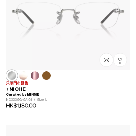
0
只限門市發售
+NICHE
Curated by MINNIE
NC3035G-5A
C1
/
Size: L
HK$1,180.00