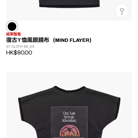
0
結束販售
復古T恤風眼鏡布（MIND FLAYER）
ST-CLOTH-6S_04
HK$80.00