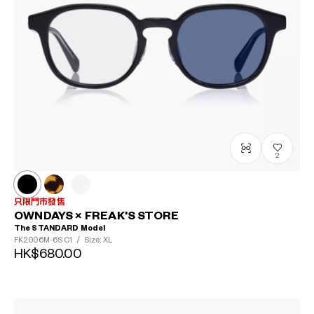
2
只限門市發售
OWNDAYS × FREAK'S STORE
The STANDARD Model
FK2006M-6S
C1
/
Size: XL
HK$680.00