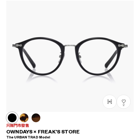
2
只限門市發售
OWNDAYS × FREAK'S STORE
The URBAN TRAD Model