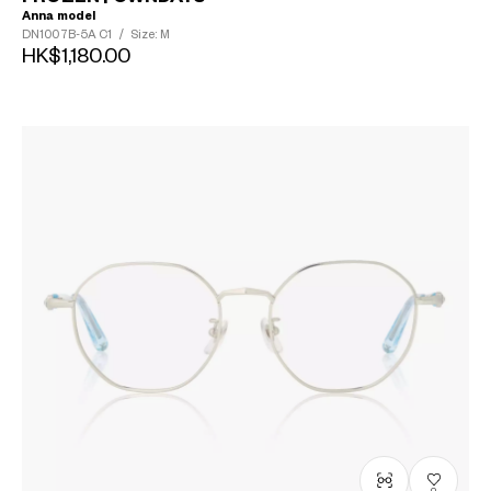
Anna model
DN1007B-5A
C1
/
Size: M
HK$1,180.00