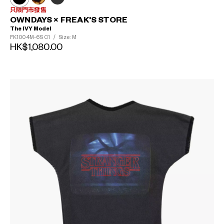
只限門市發售
OWNDAYS × FREAK'S STORE
The IVY Model
FK1004M-6S
C1
/
Size: M
HK$1,080.00