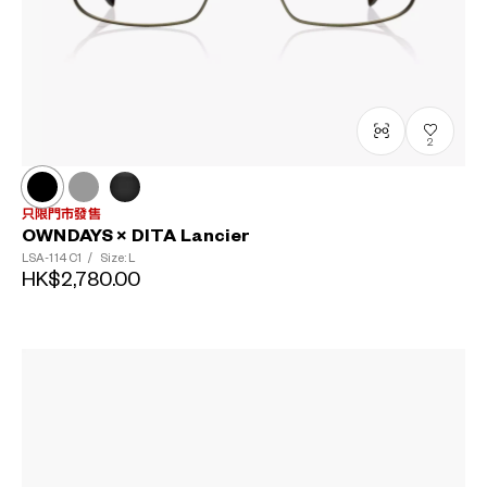
2
只限門市發售
OWNDAYS × DITA Lancier
LSA-114
C1
/
Size: L
HK$2,780.00