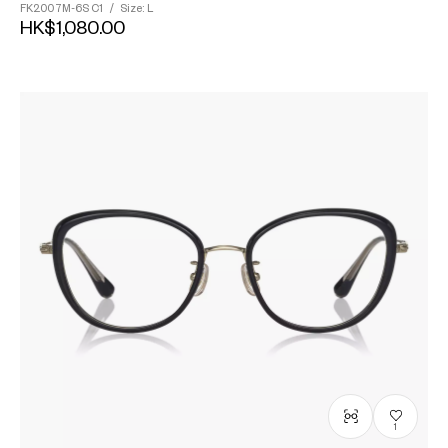
FK2007M-6S
C1
/
Size: L
HK$1,080.00
1