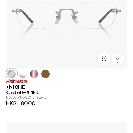
0
只限門市發售
+NICHE
Curated by MINNIE
NC3035G-5A
C1
/
Size: L
HK$1,180.00