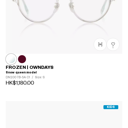
1
FROZEN | OWNDAYS
Snow queen model
DN2007B-5A
C1
/
Size: S
HK$1,180.00
KIDS