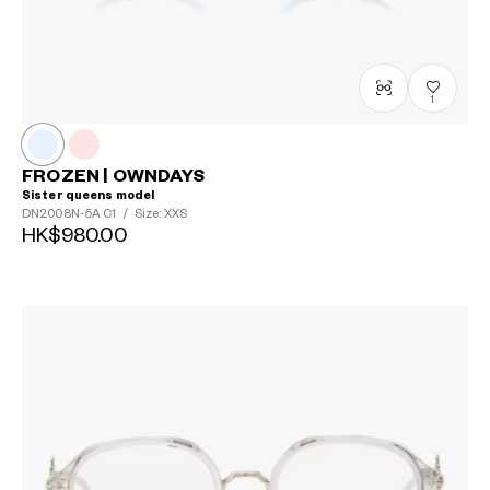
1
FROZEN | OWNDAYS
Sister queens model
DN2008N-5A
C1
/
Size: XXS
HK$980.00