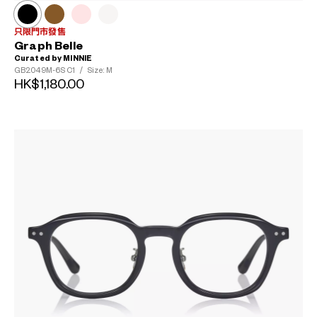
只限門市發售
Graph Belle
Curated by MINNIE
GB2049M-6S
C1
/
Size: M
HK$1,180.00