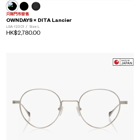
只限門市發售
OWNDAYS × DITA Lancier
LSA-123
C1
/
Size: L
HK$2,780.00