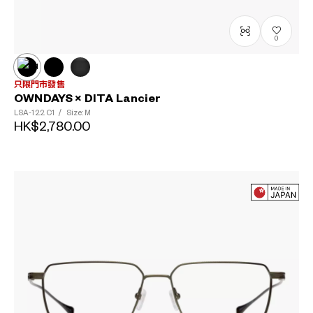
0
只限門市發售
OWNDAYS × DITA Lancier
LSA-122
C1
/
Size: M
HK$2,780.00