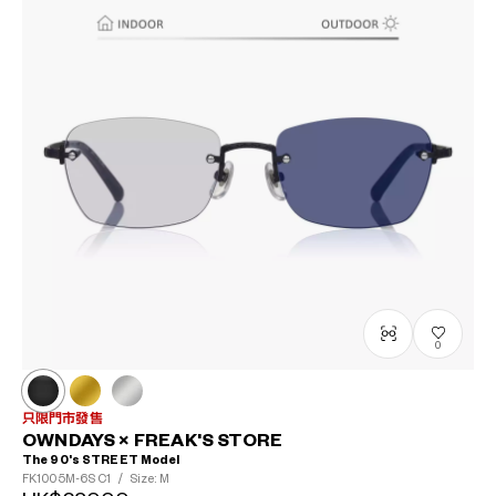
0
只限門市發售
OWNDAYS × FREAK'S STORE
The 90's STREET Model
FK1005M-6S
C1
/
Size: M