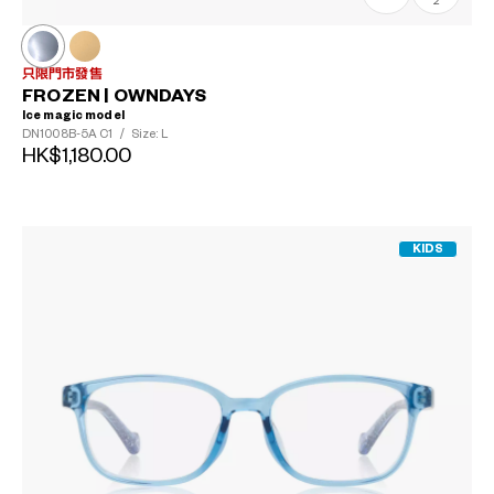
2
只限門市發售
FROZEN | OWNDAYS
Ice magic model
DN1008B-5A
C1
/
Size: L
HK$1,180.00
KIDS