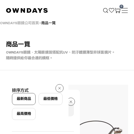
0
OWNDAYS眼鏡公司首頁
商品一覽
商品一覽
OWNDAYS眼鏡・太陽眼鏡皆搭配抗UV、防汙鍍膜薄型非球面鏡片。
隨時提供給你最合適的鏡框。
1189 件
排序方式
1189 件
最新商品
最低價格
最高價格
篩選條件