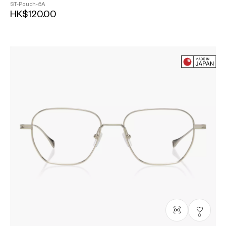
ST-Pouch-5A
HK$120.00
0