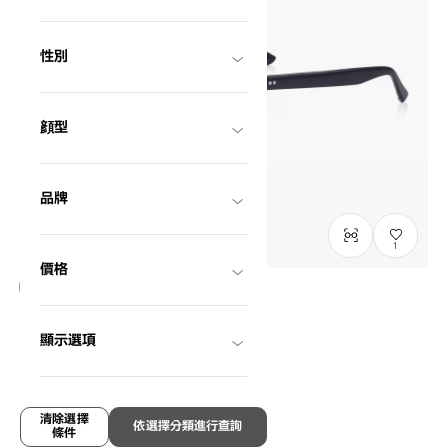
性別
顔型
品牌
1
價格
只限門市發售
OWNDAYS × FREAK'S STORE
顯示選項
The UTILITY Model
FK2008Q-6S
C1
/
Size: XL
HK$1,280.00
清除選擇
依選擇分類進行查詢
條件