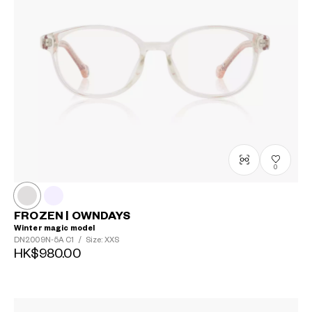
0
FROZEN | OWNDAYS
Winter magic model
DN2009N-5A
C1
/
Size: XXS
HK$980.00