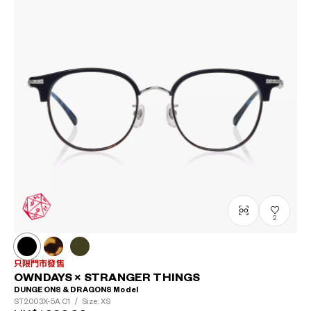
2
只限門市發售
OWNDAYS × STRANGER THINGS
DUNGEONS & DRAGONS Model
ST2003X-5A
C1
/
Size: XS