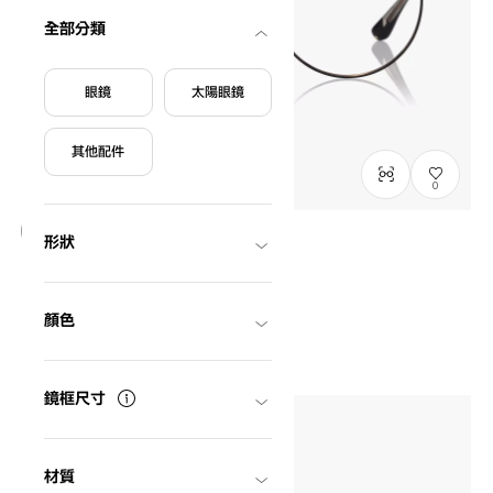
全部分類
眼鏡
太陽眼鏡
其他配件
0
形狀
只限門市發售
Graph Belle
GB1049M-6S
C1
/
Size: M
顏色
HK$1,280.00
鏡框尺寸
材質