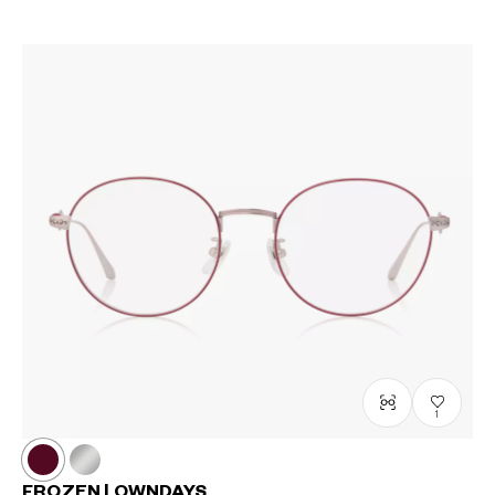
?
+¥0
1
FROZEN | OWNDAYS