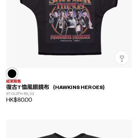
0
結束販售
復古T恤風眼鏡布（HAWKINS HEROES）
ST-CLOTH-6S_02
HK$80.00