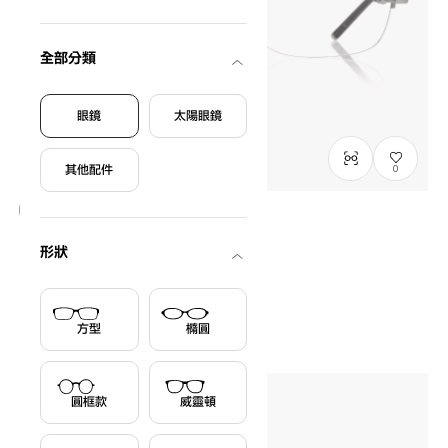
全部分類
眼鏡
太陽眼鏡
其他配件
0
只限門市發售
形狀
+NICHE
Curated by MINNIE
NC3035G-5A
C1
/
Size: L
HK$1,180.00
方型
橢圓
圓框款
威靈頓