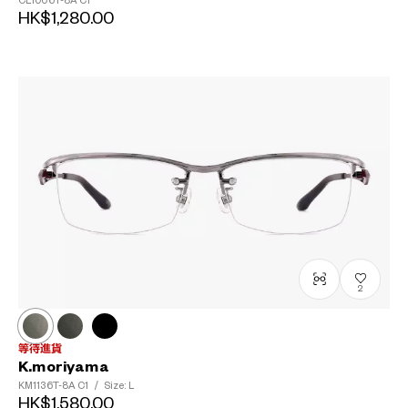
CL1006T-8A
C1
HK$1,280.00
2
等待進貨
K.moriyama
KM1136T-8A
C1
/
Size: L
HK$1,580.00