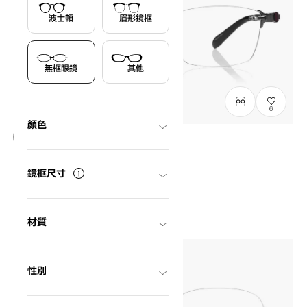
波士頓
眉形鏡框
無框眼鏡
其他
6
顏色
只限門市發售
K.moriyama
鏡框尺寸
KM1155G-4A
C1
/
Size: L
HK$1,480.00
材質
性別