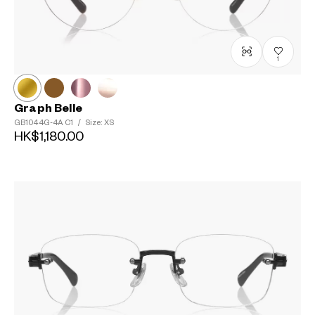
1
Graph Belle
GB1044G-4A
C1
/
Size: XS
HK$1,180.00