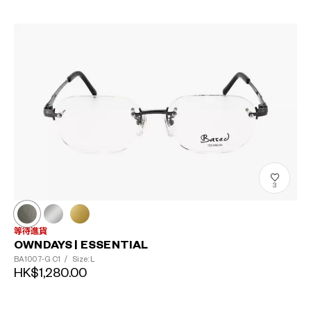
3
等待進貨
OWNDAYS | ESSENTIAL
BA1007-G
C1
/
Size: L
HK$1,280.00