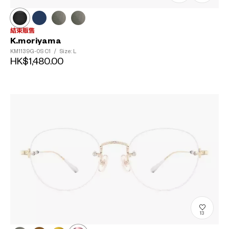
結束販售
K.moriyama
KM1139G-0S
C1
/
Size: L
HK$1,480.00
13