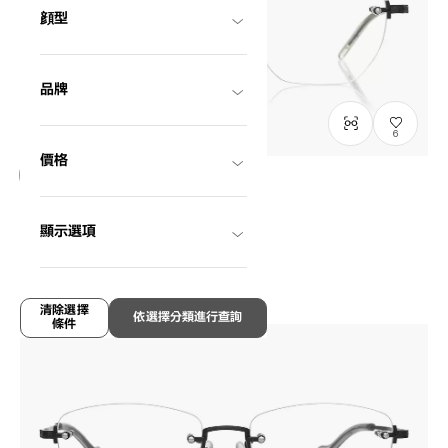
顔型
品牌
6
價格
只限門市發售
John Dillinger
顯示選項
JD1047G-4A
C1
/
Size: S
HK$1,280.00
清除選擇
依選擇分類進行查詢
條件