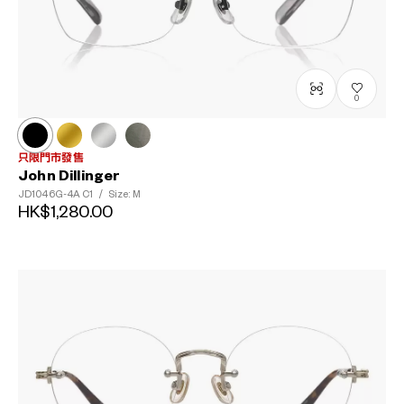
0
只限門市發售
John Dillinger
JD1046G-4A
C1
/
Size: M
HK$1,280.00