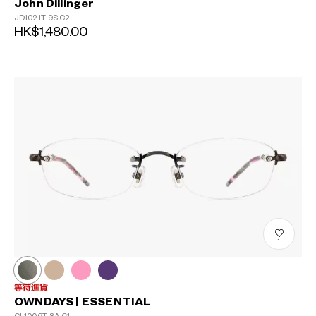
John Dillinger
JD1021T-9S
C2
HK$1,480.00
1
等待進貨
OWNDAYS | ESSENTIAL