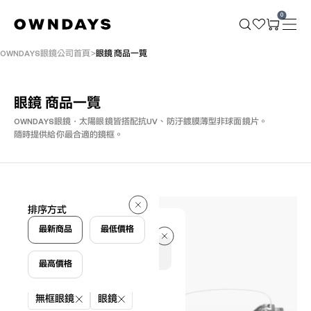
0
OWNDAYS眼鏡公司首頁
眼鏡 商品一覽
眼鏡 商品一覽
OWNDAYS眼鏡・太陽眼鏡皆搭配抗UV、防汙鍍膜薄型非球面鏡片。
隨時提供給你最合適的鏡框。
22 件
排序方式
22 件
最新商品
最低價格
最高價格
篩選條件
無框眼鏡
眼鏡