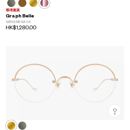
等待進貨
Graph Belle
GB1026B-9A
C4
HK$1,280.00
9