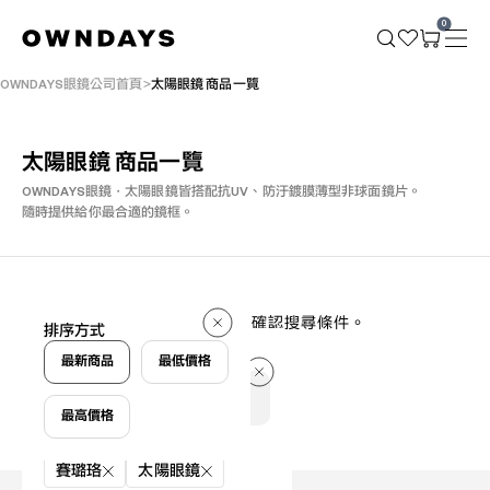
0
OWNDAYS眼鏡公司首頁
太陽眼鏡 商品一覽
太陽眼鏡 商品一覽
OWNDAYS眼鏡・太陽眼鏡皆搭配抗UV、防汙鍍膜薄型非球面鏡片。
隨時提供給你最合適的鏡框。
0 件
找不到符合條件的商品，請重新確認搜尋條件。
排序方式
0 件
最新商品
最低價格
最高價格
篩選條件
賽璐珞
太陽眼鏡