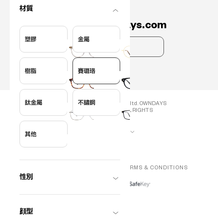
材質
聯絡我們
info.hk@owndays.com
塑膠
金屬
常見問題
樹脂
賽璐珞
?
+¥0
鈦金屬
不鏽鋼
COPYRIGHT (C) OWNDAYS co., ltd. OWNDAYS
HONG KONG LIMITED ALL RIGHTS
RESERVED.
Hong Kong
其他
中文 (繁體)
隱私政策
會員服務使用規範
TERMS & CONDITIONS
性別
顔型