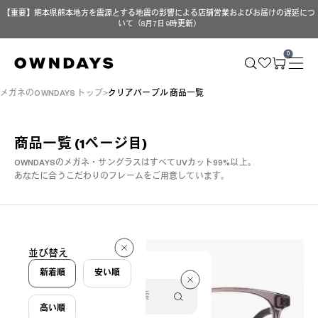
【重要】熊本県熊本地方を震源とする地震の影響による店舗営業およびお届けの遅延につ
いて（8月7日 9時更新）
0
メガネのOWNDAYS トップ
クリアパープル 商品一覧
商品一覧
(1ページ目)
OWNDAYSのメガネ・サングラスはすべてUVカット99%以上。
あなたに合うこだわりのフレームをご用意しています。
7 件
並び替え
7 件
新着順
安い順
高い順