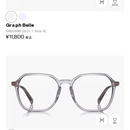
2058
Graph Belle
GB2036B-2S
C1
/
Size: XL
¥11,800
税込
160