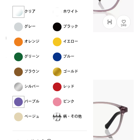
クリア
ホワイト
249
グレー
ブラック
オレンジ
イエロー
OWNDAYS | ESSENTIAL
FC2039N-5S
C2
/
Size: S
グリーン
ブルー
¥7,000
税込
ブラウン
ゴールド
シルバー
レッド
パープル
ピンク
ベージュ
柄・その他