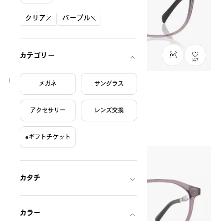
絞り込み条件
クリア
パープル
カテゴリー
147
メガネ
サングラス
OWNDAYS | ESSENTIAL
FC2041N-5S
C3
/
Size: S
アクセサリー
レンズ交換
¥7,000
税込
eギフトチケット
カタチ
カラー