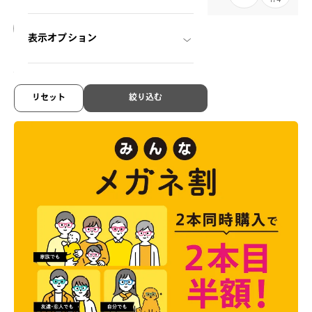
174
表示オプション
+NICHE
NC3032C-4S
C1
/
Size: S
¥11,800
税込
リセット
絞り込む