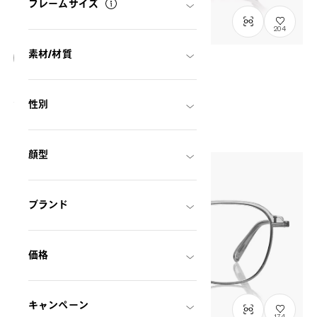
フレームサイズ
204
素材/材質
OWNDAYS | ESSENTIAL
FC2037N-5S
C3
/
Size: XS
¥9,800
性別
税込
顔型
ブランド
価格
キャンペーン