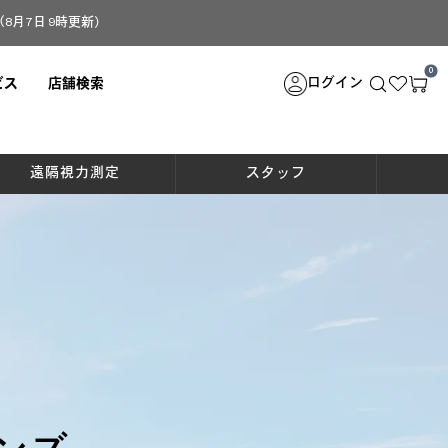
月7日 9時更新）
0
ログイン
ビス
店舗検索
遠隔視力測定
スタッフ