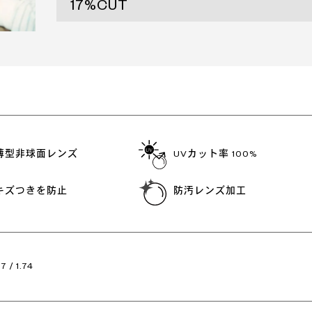
17%CUT
薄型非球面レンズ
UVカット率 100%
キズつきを防止
防汚レンズ加工
67 / 1.74