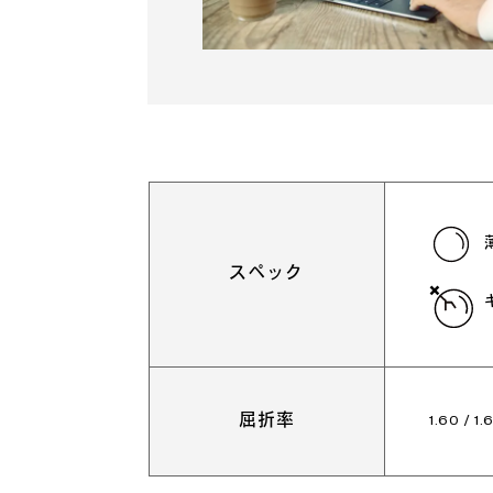
スペック
屈折率
1.60 / 1.