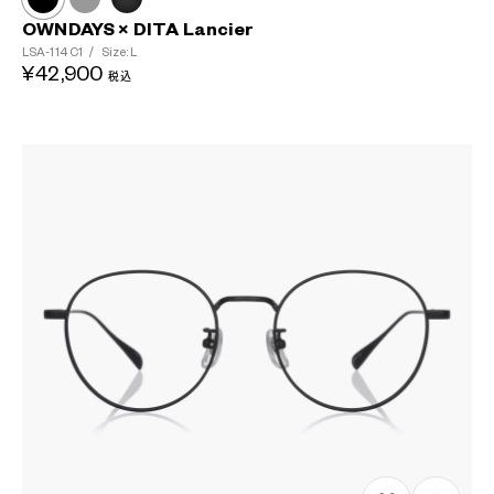
OWNDAYS × DITA Lancier
LSA-114
C1
/
Size: L
¥42,900
税込