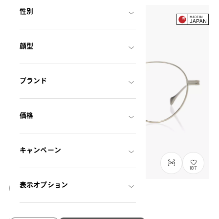
性別
顔型
ブランド
価格
キャンペーン
187
表示オプション
OWNDAYS × DITA Lancier
LSA-122
C1
/
Size: M