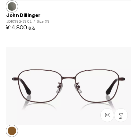
John Dillinger
JD1039G-3S
C2
/
Size: XS
¥14,800
税込
47