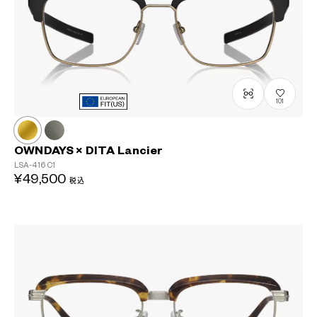
101
OWNDAYS × DITA Lancier
LSA-416
C1
¥49,500
税込