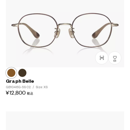
181
Graph Belle
GB1046G-5S
C2
/
Size: XS
¥12,800
税込