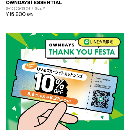
OWNDAYS | ESSENTIAL
?
BA1035G-3S
C4
/
Size: M
¥15,800
+¥0
税込