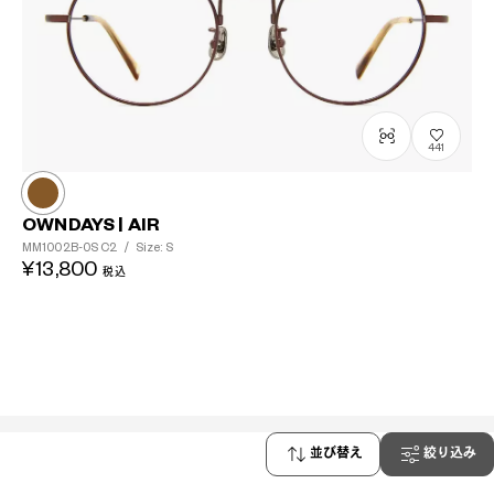
441
OWNDAYS | AIR
MM1002B-0S
C2
/
Size: S
¥13,800
税込
商品を探す
並び替え
絞り込み