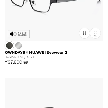
362
OWNDAYS × HUAWEI Eyewear 2
HW1001-4A
C1
/
Size: L
¥37,800
税込