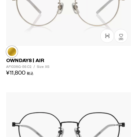
265
OWNDAYS | AIR
AF1038G-5S
C2
/
Size: XS
¥11,800
税込