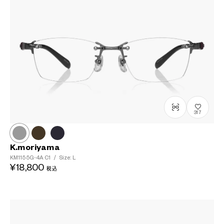
317
K.moriyama
KM1155G-4A
C1
/
Size: L
¥18,800
税込