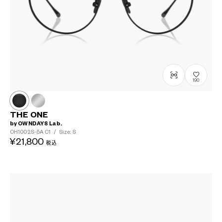
190
THE ONE
by OWNDAYS Lab.
OH1002S-5A
C1
/
Size: S
¥21,800
税込