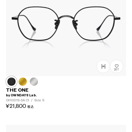
207
THE ONE
by OWNDAYS Lab.
OH1001S-5A
C1
/
Size: S
¥21,800
税込