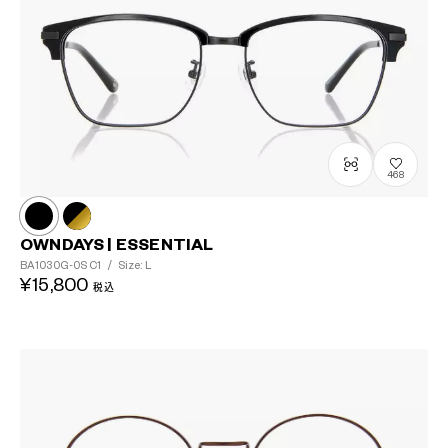
468
OWNDAYS | ESSENTIAL
BA1030G-0S
C1
/
Size: L
¥15,800
税込