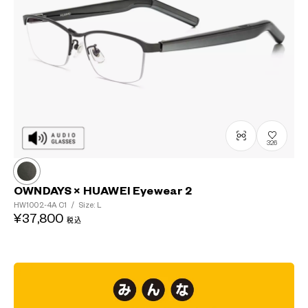
326
OWNDAYS × HUAWEI Eyewear 2
HW1002-4A
C1
/
Size: L
¥37,800
税込