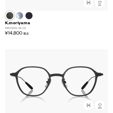
63
K.moriyama
KM1148G-3A
C2
¥14,800
税込
292