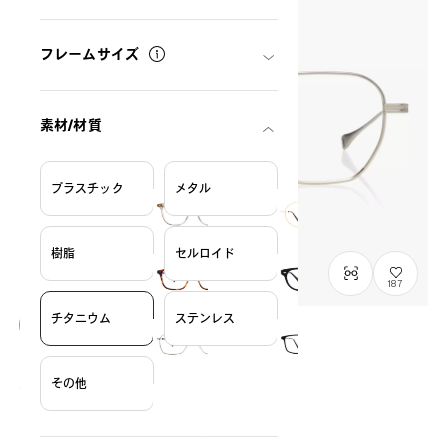
フレームサイズ
素材/材質
プラスチック
メタル
樹脂
セルロイド
187
チタニウム
ステンレス
OWNDAYS × DITA Lancier
LSA-123
C1
/
Size: L
その他
¥42,900
税込