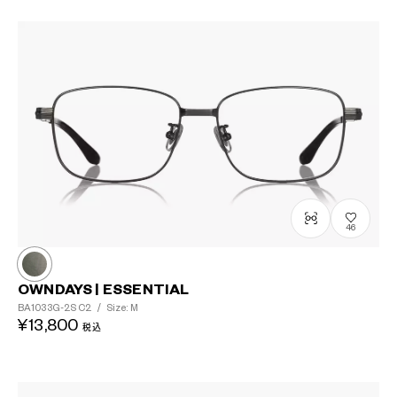
46
OWNDAYS | ESSENTIAL
BA1033G-2S
C2
/
Size: M
¥13,800
税込