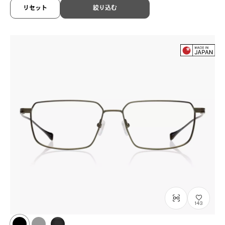
¥42,900
税込
リセット
絞り込む
143