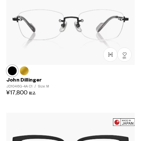
611
John Dillinger
JD1046G-4A
C1
/
Size: M
¥17,800
税込