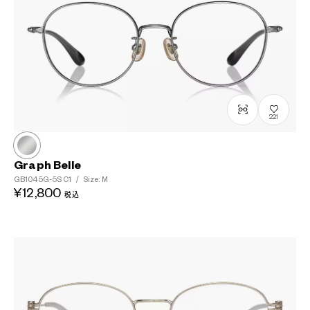
221
Graph Belle
GB1045G-5S
C1
/
Size: M
¥12,800
税込