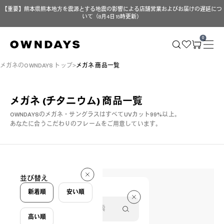
【重要】熊本県熊本地方を震源とする地震の影響による店舗営業およびお届けの遅延につ
いて（8月4日 15時更新）
0
メガネのOWNDAYS トップ
メガネ 商品一覧
メガネ (チタニウム)
商品一覧
OWNDAYSのメガネ・サングラスはすべてUVカット99%以上。
あなたに合うこだわりのフレームをご用意しています。
28 件
並び替え
28 件
新着順
安い順
高い順