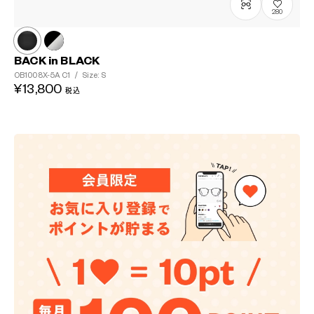
280
BACK in BLACK
OB1008X-5A
C1
/
Size: S
¥13,800
税込