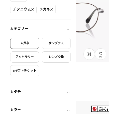
絞り込み条件
チタニウム
メガネ
カテゴリー
メガネ
サングラス
アクセサリー
レンズ交換
50
eギフトチケット
Graph Belle
GB1049M-6S
C4
/
Size: M
¥13,800
税込
カタチ
カラー