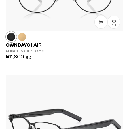
414
OWNDAYS | AIR
AF1037G-5S
C1
/
Size: XS
¥11,800
税込