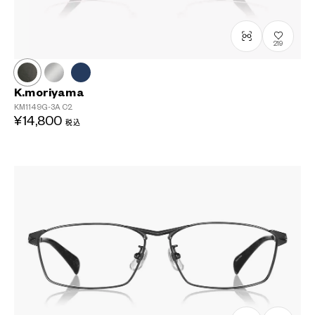
219
K.moriyama
KM1149G-3A
C2
¥14,800
税込