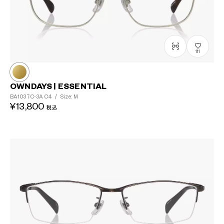
111
OWNDAYS | ESSENTIAL
BA1037C-3A
C4
/
Size: M
¥13,800
税込