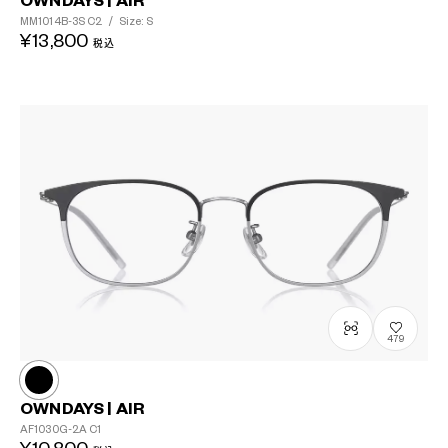
OWNDAYS | AIR
MM1014B-3S
C2
/
Size: S
¥13,800
税込
479
OWNDAYS | AIR
AF1030G-2A
C1