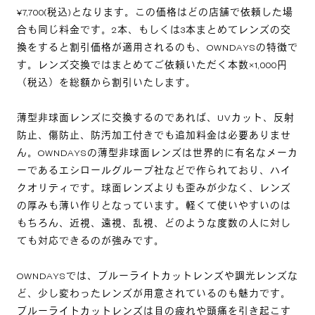
¥7,700(税込)となります。この価格はどの店舗で依頼した場
合も同じ料金です。2本、もしくは3本まとめてレンズの交
換をすると割引価格が適用されるのも、OWNDAYSの特徴で
す。レンズ交換ではまとめてご依頼いただく本数×1,000円
（税込）を総額から割引いたします。
薄型非球面レンズに交換するのであれば、UVカット、反射
防止、傷防止、防汚加工付きでも追加料金は必要ありませ
ん。OWNDAYSの薄型非球面レンズは世界的に有名なメーカ
ーであるエシロールグループ社などで作られており、ハイ
クオリティです。球面レンズよりも歪みが少なく、レンズ
の厚みも薄い作りとなっています。軽くて使いやすいのは
もちろん、近視、遠視、乱視、どのような度数の人に対し
ても対応できるのが強みです。
OWNDAYSでは、ブルーライトカットレンズや調光レンズな
ど、少し変わったレンズが用意されているのも魅力です。
ブルーライトカットレンズは目の疲れや頭痛を引き起こす