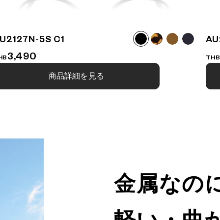
U2127N-5S C1
AU
3,490
HB
TH
商品詳細を見る
金属なの