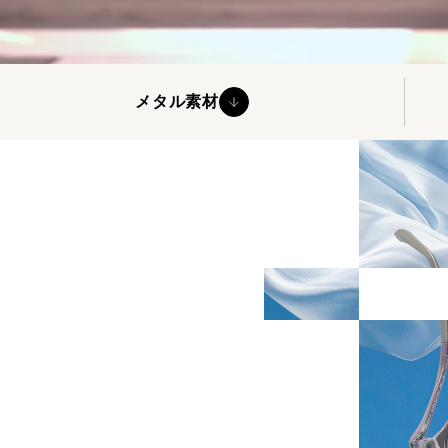
久性に
メタル素材
の使用
ームで