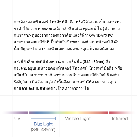
การจ้องคอมพิวเตอร์ โทรศัพท์มือถือ หรือวิดีโอเกมเป็นเวลานาน
จะทำให้ดวงตาของคุณเหนื่อยล้าซึ่งแม้แต่คุณเองก็ไม่รู้ตัว กล่าว
กันว่าสาเหตุของอาการดังกล่าวคือ"แสงสีฟ้า" OWNDAYS PC
สามารถลดแสงสีฟ้าที่เป็นต้นกำเนิดของแสงจ้าบนหน้าจอได้ ดัง
นั้น ปัญหาปวดตา ปวดหัวและปวดคอของคุณ ก็จะลดน้อยลง
แสงสีฟ้าคือแสงที่มีช่วงความยาวคลื่นสั้น (385-485nm) ซึ่ง
กระจายอยู่บนหน้าจอคอมพิวเตอร์ โทรทัศน์ โทรศัพท์มือถือ หรือ
แม้แต่ในแสงธรรมชาติ ความยาวคลื่นของแสงสีฟ้าใกล้เคียงกับ
รังสียูวีและมีพลังงานสูง ดังนั้นจึงสามารถทำให้ดวงตาของคุณ
อ่อนล้าและเป็นสาเหตุของโรคทางตาต่างๆได้