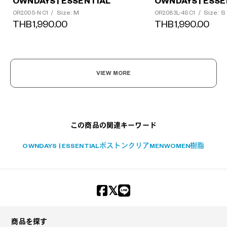
OWNDAYS | ESSENTIAL
OWNDAYS | ESSE
Size: M
Size: S
OR2005-N C1
/
OR2083L-4S C1
/
THB1,990.00
THB1,990.00
?
VIEW MORE
+¥0
この商品の関連キーワード
OWNDAYS | ESSENTIAL
ボストン
クリア
MEN
WOMEN
樹脂
商品を探す