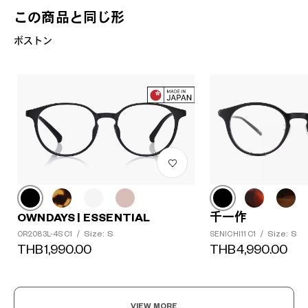
この商品と同じ形
ボストン
OWNDAYS | ESSENTIAL
千一作
Size: S
Size: S
OR2083L-4S C1
/
SENICHI11 C1
/
THB1,990.00
THB4,990.00
VIEW MORE