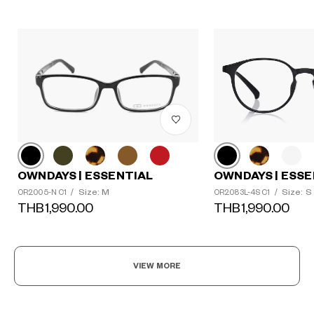
OWNDAYS | ESSENTIAL
OWNDAYS | ESSE
Size: M
Size: S
OR2005-N C1
/
OR2083L-4S C1
/
THB1,990.00
THB1,990.00
VIEW MORE