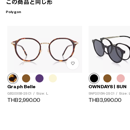
この商品と同じ形
Polygon
Graph Belle
OWNDAYS | SUN
Size: L
Size: 
GB2035B-2S C1
/
SNP2015N-2S C1
/
THB2,990.00
THB3,990.00