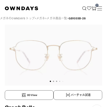
0
メガネのOWNDAYS トップ
メガネ
メガネ商品一覧
GB1033B-2S
3D View
バーチャル試着