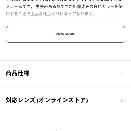
フレームです。 主張のある形ですが肌馴染みの良いカラーを使
用することで上品な仕上がりになっております。
VIEW MORE
ハンサムも、愛らしさも。
商品仕様
落ち着きのあるシンプルなデザインながらも、細やかな装飾によ
って上品なかわいらしさと知的でモードなスタイルを追求したブ
ランドライン。
Graph Belle 商品一覧
対応レンズ (オンラインストア)