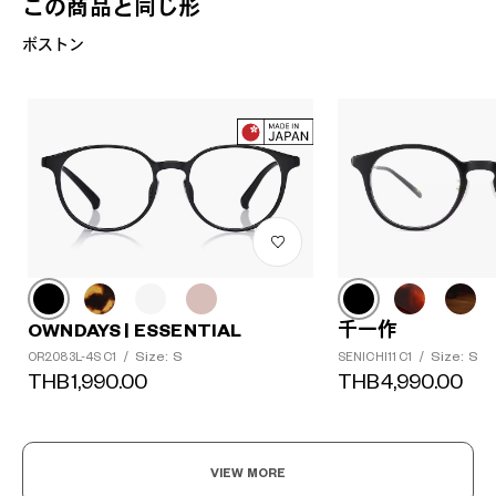
この商品と同じ形
ボストン
OWNDAYS | ESSENTIAL
千一作
Size: S
Size: S
OR2083L-4S C1
/
SENICHI11 C1
/
THB1,990.00
THB4,990.00
VIEW MORE