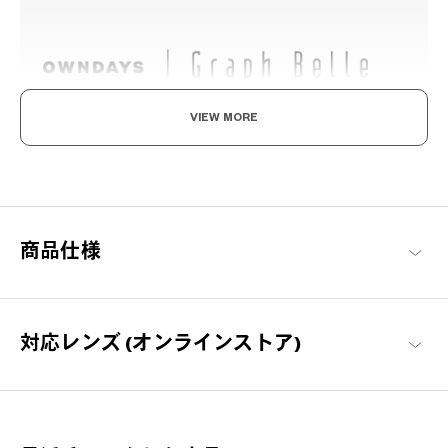
VIEW MORE
ハンサムも、愛らしさも。
落ち着きのあるシンプルなデザインながらも、細やかな装飾によ
って上品なかわいらしさと知的でモードなスタイルを追求したブ
ランドライン。
商品仕様
Graph Belle 商品一覧
対応レンズ (オンラインストア)