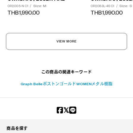
Size: M
Size: S
OR2005-N C1
/
OR2083L-4S C1
/
THB1,990.00
THB1,990.00
?
VIEW MORE
+¥0
この商品の関連キーワード
Graph Belle
ボストン
ゴールド
WOMEN
メタル
樹脂
商品を探す