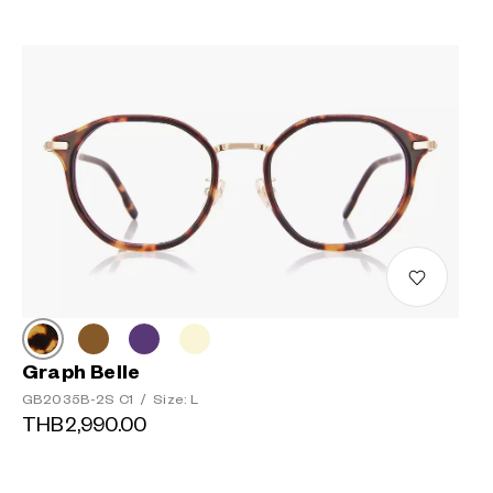
Graph Belle
GB2035B-2S C1
/
Size: L
THB2,990.00