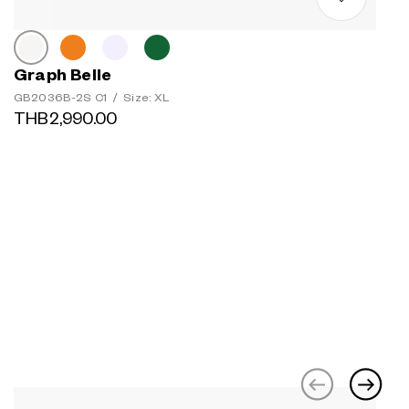
Graph Belle
GB2036B-2S C1
/
Size: XL
THB2,990.00