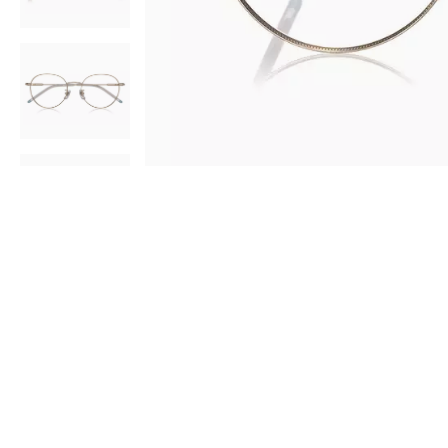
AR
3D