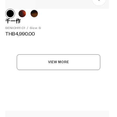
千一作
SENICHI11 C1
/
Size: S
THB4,990.00
VIEW MORE