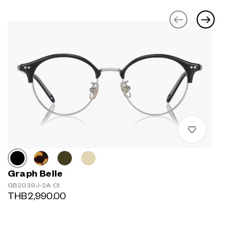
Graph Belle
GB2039J-2A C1
THB2,990.00