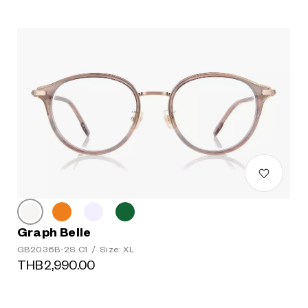
Graph Belle
GB2036B-2S C1
/
Size: XL
THB2,990.00