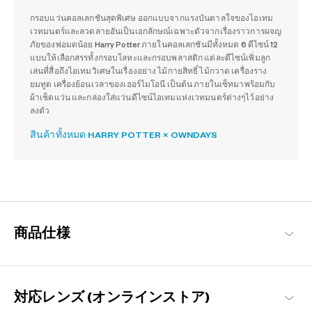
กรอบแว่นคอลเลกชันสุดพิเศษ ออกแบบจากแรงบันดาลใจของไอเทม
เวทมนตร์และลวดลายอันเป็นเอกลักษณ์เฉพาะตัวจากเรื่องราวการผจญ
ภัยของพ่อมดน้อย Harry Potter ภายในคอลเลกชันมีทั้งหมด 6 ดีไซน์ 12
แบบให้เลือกสรรทั้งกรอบโลหะและกรอบพลาสติก แต่ละดีไซน์เพิ่มลูก
เล่นที่สื่อถึงไอเทมวิเศษในเรื่องอย่าง ไม้กายสิทธิ์ ไม้กวาด เครื่องราง
ยมทูต เครื่องย้อนเวลาของเฮอร์ไมโอนี เป็นต้น ภายในเซ็ทมาพร้อมกับ
ผ้าเช็ดแว่น และกล่องใส่แว่นดีไซน์ไอเทมแห่งเวทมนตร์ต่างๆไว้อย่าง
ลงตัว
สินค้าทั้งหมด HARRY POTTER × OWNDAYS
商品仕様
対応レンズ (オンラインストア)