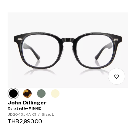
John Dillinger
Curated by MINNIE
JD2043J-1A C1
/
Size: L
THB2,990.00