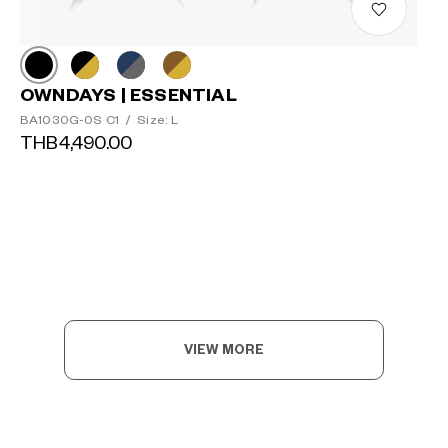
OWNDAYS | ESSENTIAL
BA1030G-0S C1
/
Size: L
THB4,490.00
VIEW MORE