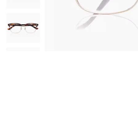
AR
3D