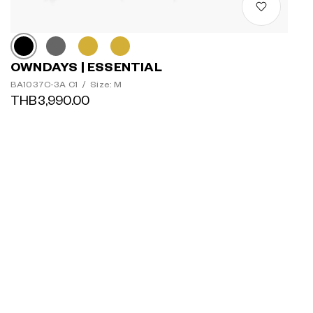
OWNDAYS | ESSENTIAL
BA1037C-3A C1
/
Size: M
THB3,990.00