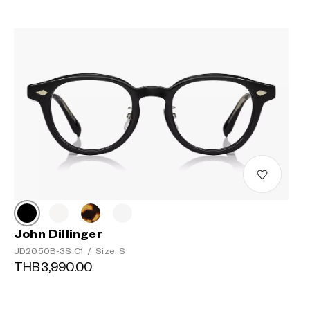
John Dillinger
JD2050B-3S C1
/
Size: S
THB3,990.00