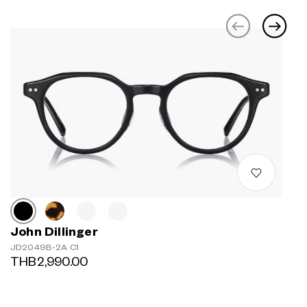
John Dillinger
JD2049B-2A C1
THB2,990.00