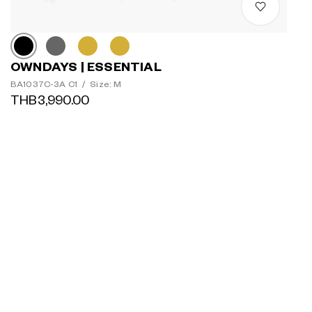
OWNDAYS | ESSENTIAL
BA1037C-3A C1
/
Size: M
THB3,990.00