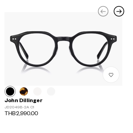
John Dillinger
JD2049B-2A C1
THB2,990.00