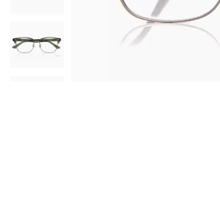
AR
3D