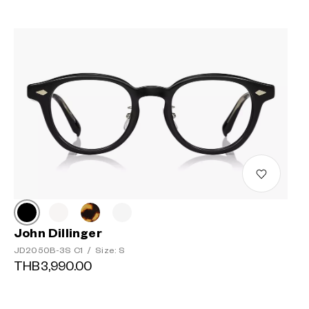
John Dillinger
JD2050B-3S C1
/
Size: S
THB3,990.00