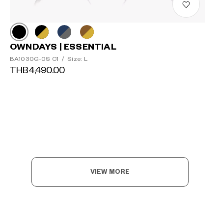
OWNDAYS | ESSENTIAL
BA1030G-0S C1
/
Size: L
THB4,490.00
VIEW MORE