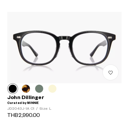
John Dillinger
Curated by MINNIE
JD2043J-1A C1
/
Size: L
THB2,990.00