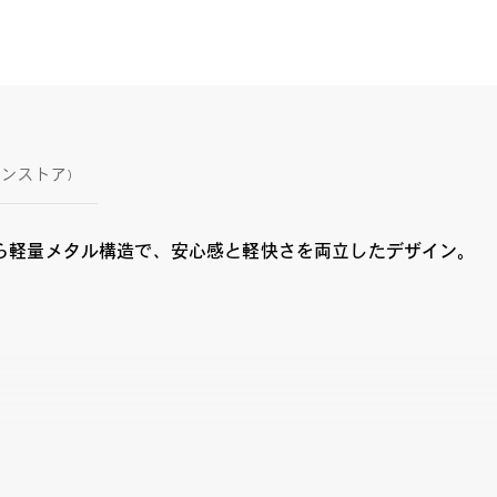
インストア)
ら軽量メタル構造で、安心感と軽快さを両立したデザイン。
ラシックのその先へ
シカルなデザインを基調に、工夫を凝らしたディテールと現代的な解