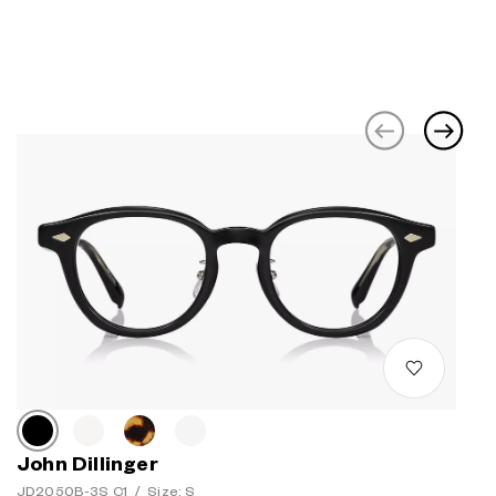
John Dillinger
JD2050B-3S C1
/
Size: S