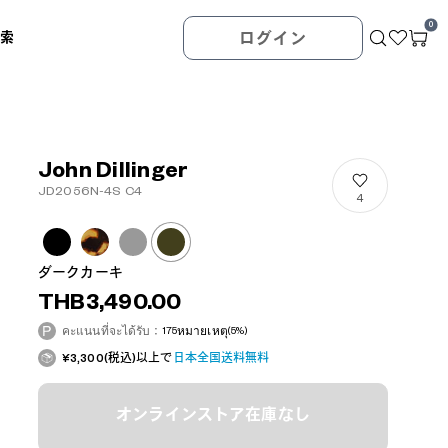
0
検索
ログイン
John Dillinger
JD2056N-4S C4
4
ダークカーキ
THB3,490.00
คะแนนที่จะได้รับ：
175
หมายเหตุ
(5%)
¥3,300(税込)以上で
日本全国送料無料
オンラインストア在庫なし