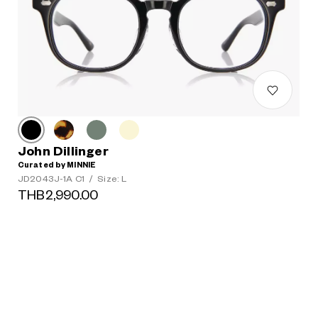
John Dillinger
Curated by MINNIE
JD2043J-1A C1
/
Size: L
THB2,990.00