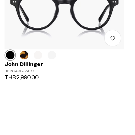
John Dillinger
JD2049B-2A C1
THB2,990.00