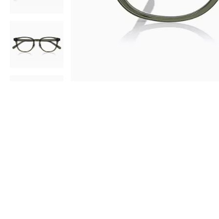
AR
3D