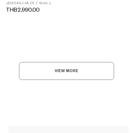
JD2043J-1A C1
/
Size: L
THB2,990.00
VIEW MORE