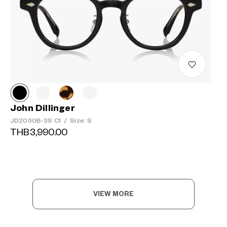
John Dillinger
JD2050B-3S C1
/
Size: S
THB3,990.00
VIEW MORE