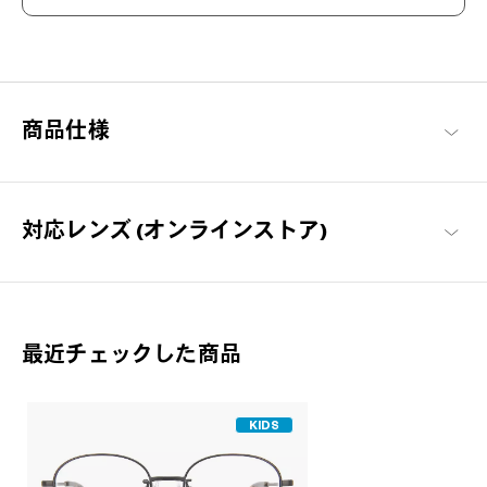
軽さとタフさと 可愛らしさと。
「おしゃれアイテムは大人の為だけじゃない」をコンセプトに展
開するキッズブランド。お子様にも安心してかけていただけるよ
商品仕様
う、フィット感を追求し顔馴染みのよいデザインを提案。
Junni 商品一覧
対応レンズ (オンラインストア)
最近チェックした商品
KIDS