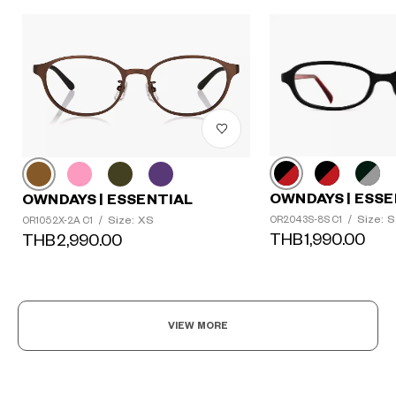
OWNDAYS | ESSE
OWNDAYS | ESSENTIAL
Size: S
Size: XS
OR2043S-8S C1
/
OR1052X-2A C1
/
THB1,990.00
THB2,990.00
VIEW MORE