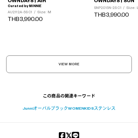
OWNDAYS | AIR
OWNDAYS | SUN
Curated by MINNIE
Size: 
SNP2015N-2S C1
/
Size: M
AU2112A-5S C1
/
THB3,990.00
THB3,990.00
?
+¥0
VIEW MORE
この商品の関連キーワード
Junni
オーバル
ブラック
WOMEN
KIDS
ステンレス