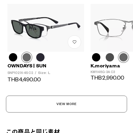
OWNDAYS | SUN
K.moriyama
KM1148G-3A C3
Size: L
SNP1021X-4S C2
/
THB2,990.00
THB4,490.00
VIEW MORE
この商品と同じ素材