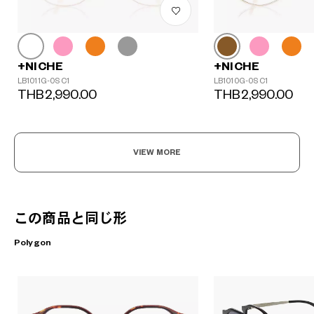
+NICHE
+NICHE
LB1011G-0S C1
LB1010G-0S C1
THB2,990.00
THB2,990.00
VIEW MORE
この商品と同じ形
Polygon