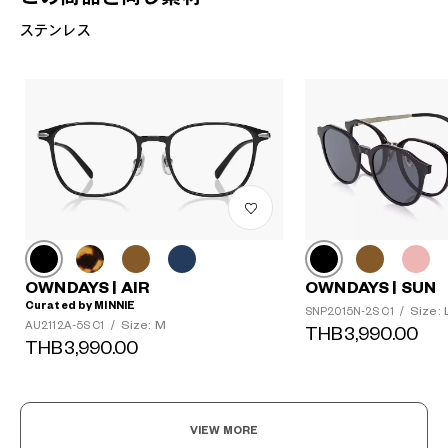
ステンレス
OWNDAYS | AIR
OWNDAYS | SUN
Curated by MINNIE
Size: 
SNP2015N-2S C1
/
Size: M
AU2112A-5S C1
/
THB3,990.00
THB3,990.00
VIEW MORE