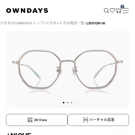
0
メガネのOWNDAYS トップ
メガネ
メガネ商品一覧
LB1013N-1A
3D View
バーチャル試着