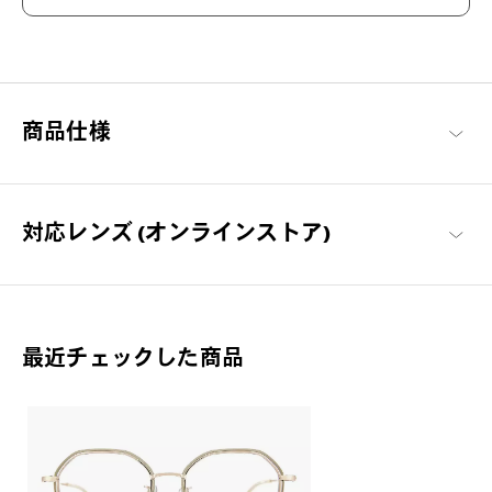
いつもより、いい感じ。
商品仕様
「ファッションは時代を映す鏡」という表現があるように、アイ
ウェアも時流に沿って変化しています。常にトレンドを意識しつ
つ、しかし日常に溶け込む。そんな、行き過ぎずちょうどいい隙
間（NICHE）を埋めるデザインのブランドラインです。
対応レンズ (オンラインストア)
+NICHE 商品一覧
最近チェックした商品