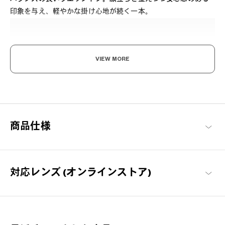
印象を与え、軽やかな掛け心地が続く一本。
VIEW MORE
ここから始める 新しい日々。
毎日の必需品としてのメガネを「誰もが楽しめる」をコンセプト
商品仕様
に、基本に忠実でありながらもかけやすさや素材にこだわった、
OWNDAYSを代表するシリーズ。
OWNDAYS | ESSENTIAL 商品一覧
対応レンズ (オンラインストア)