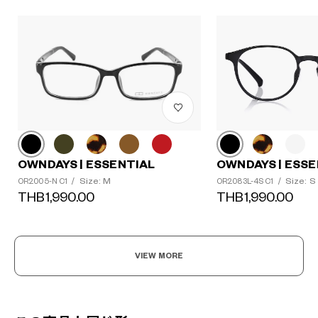
OWNDAYS | ESSENTIAL
OWNDAYS | ESSE
Size: M
Size: S
OR2005-N C1
/
OR2083L-4S C1
/
THB1,990.00
THB1,990.00
VIEW MORE