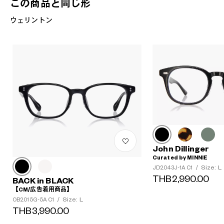
この商品と同じ形
ウェリントン
John Dillinger
Curated by MINNIE
Size: L
JD2043J-1A C1
/
THB2,990.00
BACK in BLACK
【CM/広告着用商品】
Size: L
OB2015G-5A C1
/
THB3,990.00