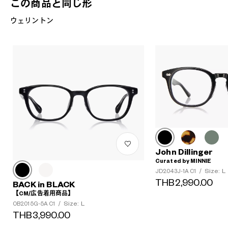
この商品と同じ形
ウェリントン
John Dillinger
Curated by MINNIE
Size: L
JD2043J-1A C1
/
THB2,990.00
BACK in BLACK
【CM/広告着用商品】
Size: L
OB2015G-5A C1
/
THB3,990.00