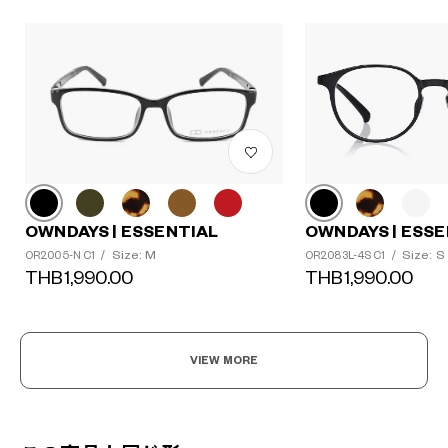
OWNDAYS | ESSENTIAL
OWNDAYS | ESSE
Size: M
Size: S
OR2005-N C1
/
OR2083L-4S C1
/
THB1,990.00
THB1,990.00
VIEW MORE