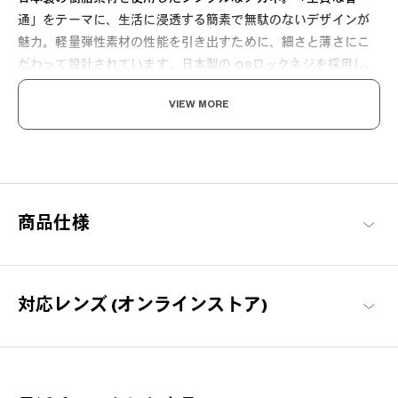
通」をテーマに、生活に浸透する簡素で無駄のないデザインが
魅力。軽量弾性素材の性能を引き出すために、細さと薄さにこ
だわって設計されています。日本製の OSロックネジを採用し、
長期間ネジの緩みを防止します。クセのないウェリントンシェ
VIEW MORE
イプです。オンでもオフでも掛けるシチュエーションを選びま
せん。
商品仕様
ここから始める 新しい日々。
対応レンズ (オンラインストア)
毎日の必需品としてのメガネを「誰もが楽しめる」をコンセプト
に、基本に忠実でありながらもかけやすさや素材にこだわった、
OWNDAYSを代表するシリーズ。
OWNDAYS | ESSENTIAL 商品一覧