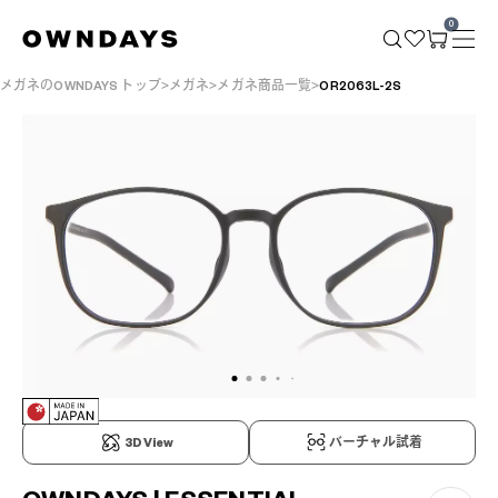
0
メガネのOWNDAYS トップ
メガネ
メガネ商品一覧
OR2063L-2S
3D View
バーチャル試着