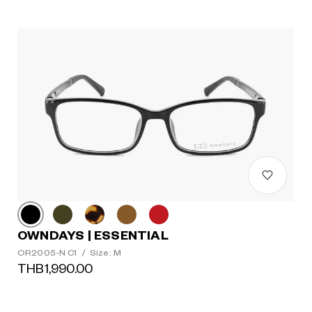
OWNDAYS | ESSENTIAL
OR2005-N C1
/
Size: M
THB1,990.00