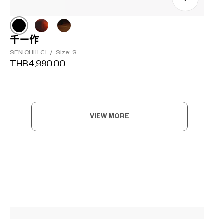
千一作
SENICHI11 C1
/
Size: S
THB4,990.00
VIEW MORE