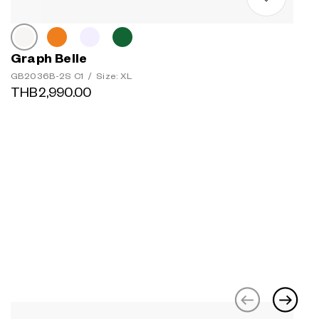
Graph Belle
GB2036B-2S C1
/
Size: XL
THB2,990.00