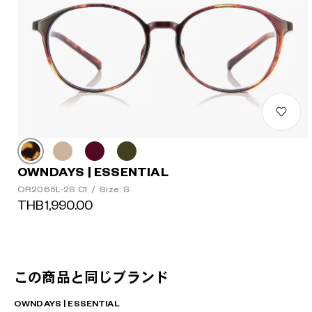
OWNDAYS | ESSENTIAL
OR2065L-2S C1
/
Size: S
THB1,990.00
この商品と同じブランド
OWNDAYS | ESSENTIAL