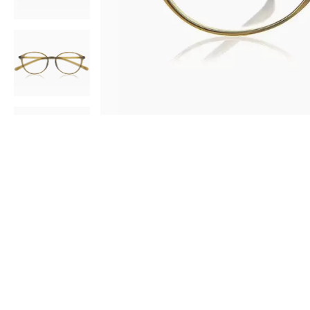
AR
3D