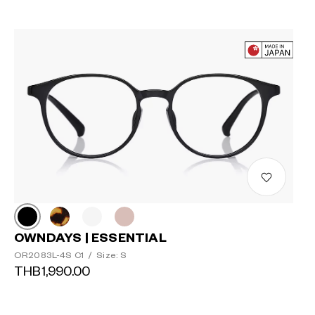
OWNDAYS | ESSENTIAL
OR2083L-4S C1
/
Size: S
THB1,990.00