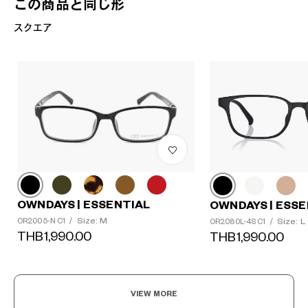
この商品と同じ形
スクエア
OWNDAYS | ESSENTIAL
OWNDAYS | ESSE
Size: M
Size: L
OR2005-N C1
/
OR2080L-4S C1
/
THB1,990.00
THB1,990.00
VIEW MORE