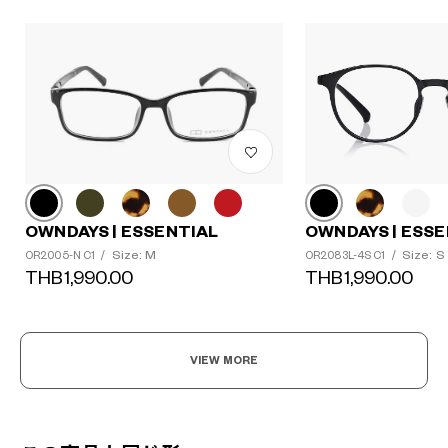
OWNDAYS | ESSENTIAL
OWNDAYS | ESSE
Size: M
Size: S
OR2005-N C1
/
OR2083L-4S C1
/
THB1,990.00
THB1,990.00
VIEW MORE