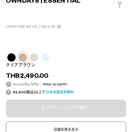
OWNDAYS | ESSENTIAL
2
OR2075N-4S C2
/
Size: M
クリアブラウン
THB2,490.00
คะแนนที่จะได้รับ：
125
หมายเหตุ
(5%)
¥3,300(税込)以上で
日本全国送料無料
オンラインストア在庫なし
店舗在庫を見る