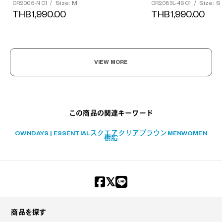
Size: M
Size: S
OR2005-N C1
/
OR2083L-4S C1
/
THB1,990.00
THB1,990.00
?
VIEW MORE
+¥0
この商品の関連キーワード
OWNDAYS | ESSENTIAL
スクエア
クリアブラウン
MEN
WOMEN
樹脂
商品を探す