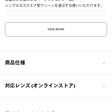
シンプルなスクエア型でシーンを選ばずお使いいただけます。
VIEW MORE
ここから始める 新しい日々。
毎日の必需品としてのメガネを「誰もが楽しめる」をコンセプト
商品仕様
に、基本に忠実でありながらもかけやすさや素材にこだわった、
OWNDAYSを代表するシリーズ。
OWNDAYS | ESSENTIAL 商品一覧
対応レンズ (オンラインストア)