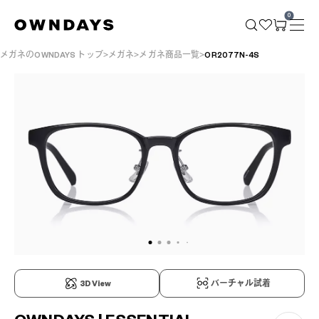
0
メガネのOWNDAYS トップ
メガネ
メガネ商品一覧
OR2077N-4S
3D View
バーチャル試着