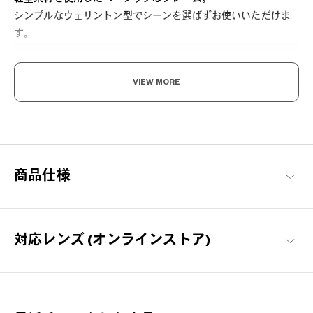
シンプルなウェリントン型でシーンを選ばずお使いいただけま
す。
VIEW MORE
ここから始める 新しい日々。
商品仕様
毎日の必需品としてのメガネを「誰もが楽しめる」をコンセプト
に、基本に忠実でありながらもかけやすさや素材にこだわった、
OWNDAYSを代表するシリーズ。
OWNDAYS | ESSENTIAL 商品一覧
対応レンズ (オンラインストア)