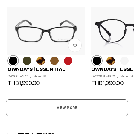
OWNDAYS | ESSENTIAL
OWNDAYS | ESSE
Size: M
Size: S
OR2005-N C1
/
OR2083L-4S C1
/
THB1,990.00
THB1,990.00
VIEW MORE