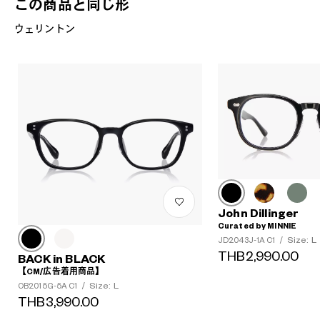
この商品と同じ形
ウェリントン
John Dillinger
Curated by MINNIE
Size: L
JD2043J-1A C1
/
THB2,990.00
BACK in BLACK
【CM/広告着用商品】
Size: L
OB2015G-5A C1
/
THB3,990.00