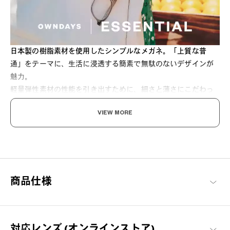
日本製の樹脂素材を使用したシンプルなメガネ。「上質な普
通」をテーマに、生活に浸透する簡素で無駄のないデザインが
魅力。
軽量弾性素材の性能を引き出すために、細さと薄さにこだわっ
て設計されています。日本製の OSロックネジを採用し、長期間
VIEW MORE
ネジの緩みを防止します。
トレンドの、小ぶりで太めなウェリントンシェイプです。普段
使いとしてはもちろん、普段メガネを着用されない方にもファ
ッションアイテムとしておすすめです。
商品仕様
対応レンズ (オンラインストア)