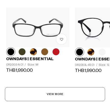
OWNDAYS | ESSENTIAL
OWNDAYS | ESSE
Size: M
Size: S
OR2005-N C1
/
OR2083L-4S C1
/
THB1,990.00
THB1,990.00
?
+¥0
VIEW MORE