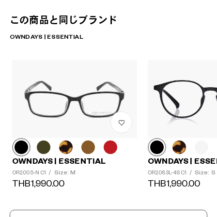
この商品と同じブランド
OWNDAYS | ESSENTIAL
OWNDAYS | ESSENTIAL
OWNDAYS | ESSE
Size: M
Size: S
OR2005-N C1
/
OR2083L-4S C1
/
THB1,990.00
THB1,990.00