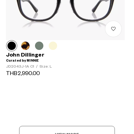
John Dillinger
Curated by MINNIE
JD2043J-1A C1
/
Size: L
THB2,990.00