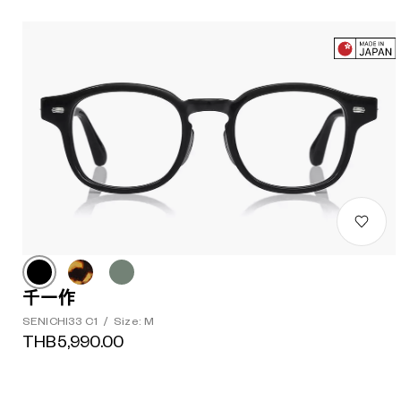
千一作
SENICHI33 C1
/
Size: M
THB5,990.00