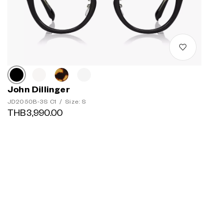
John Dillinger
JD2050B-3S C1
/
Size: S
THB3,990.00