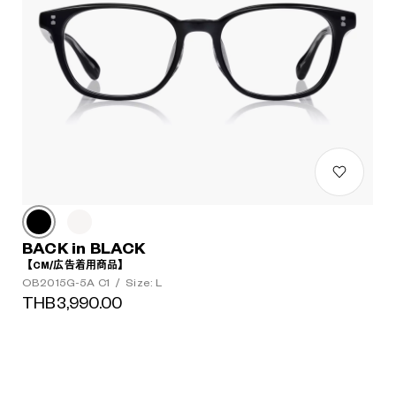
BACK in BLACK
【CM/広告着用商品】
OB2015G-5A C1
/
Size: L
THB3,990.00