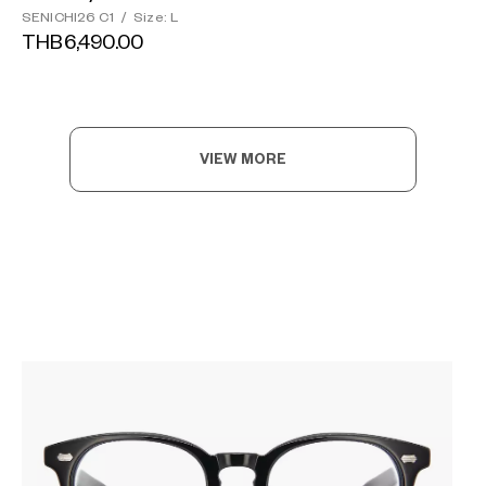
SENICHI26 C1
/
Size: L
THB6,490.00
VIEW MORE