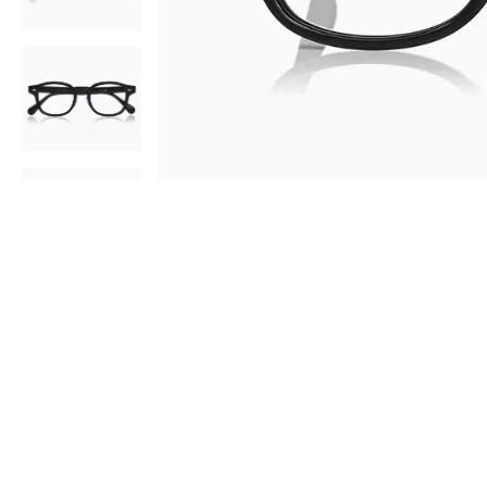
AR
3D