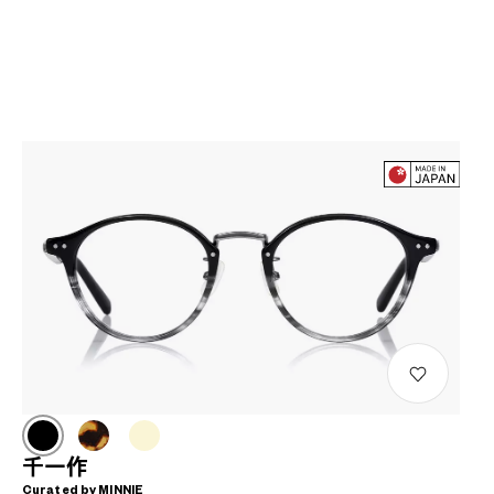
千一作
Curated by MINNIE