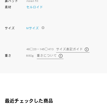
鼻パッド
Asian fit
素材
セルロイド
サイズ
Mサイズ
48□23－145○47.0
サイズ表記ガイド
重さ
8.50g
重さについて
最近チェックした商品