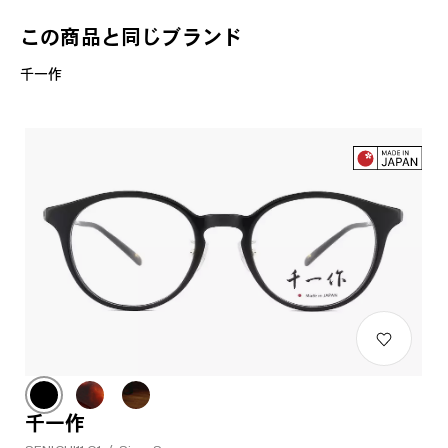
この商品と同じブランド
千一作
千一作