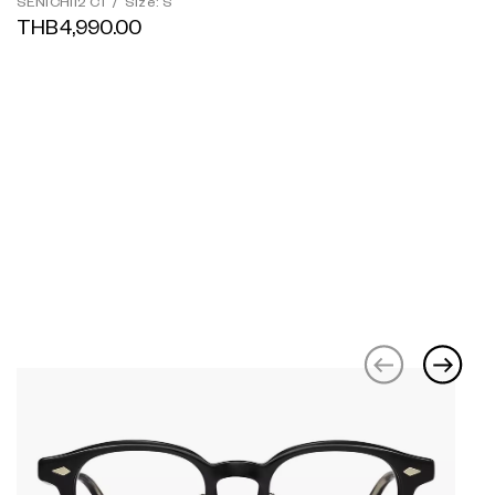
SENICHI12 C1
/
Size: S
THB4,990.00