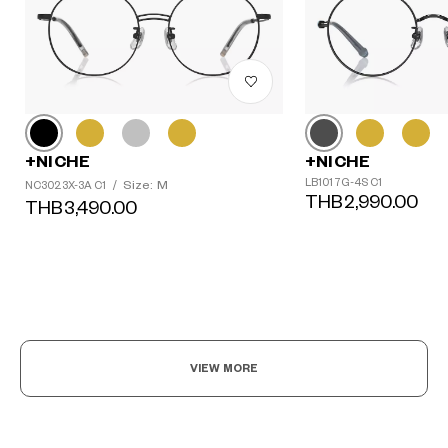
+NICHE
+NICHE
LB1017G-4S C1
Size: M
NC3023X-3A C1
/
THB2,990.00
THB3,490.00
VIEW MORE