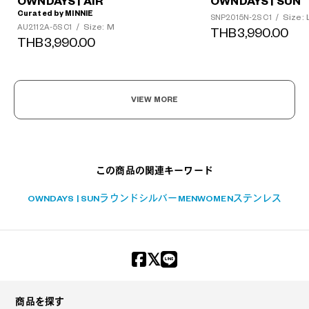
OWNDAYS | AIR
OWNDAYS | SUN
Curated by MINNIE
Size: 
SNP2015N-2S C1
/
Size: M
AU2112A-5S C1
/
THB3,990.00
THB3,990.00
?
VIEW MORE
+¥0
この商品の関連キーワード
OWNDAYS | SUN
ラウンド
シルバー
MEN
WOMEN
ステンレス
商品を探す