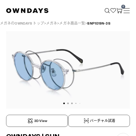
0
メガネのOWNDAYS トップ
メガネ
メガネ商品一覧
SNP1019N-3S
3D View
バーチャル試着