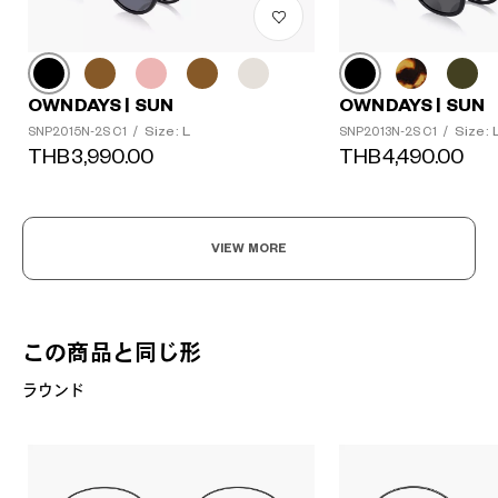
OWNDAYS | SUN
OWNDAYS | SUN
Size: L
Size: 
SNP2015N-2S C1
/
SNP2013N-2S C1
/
THB3,990.00
THB4,490.00
VIEW MORE
この商品と同じ形
ラウンド