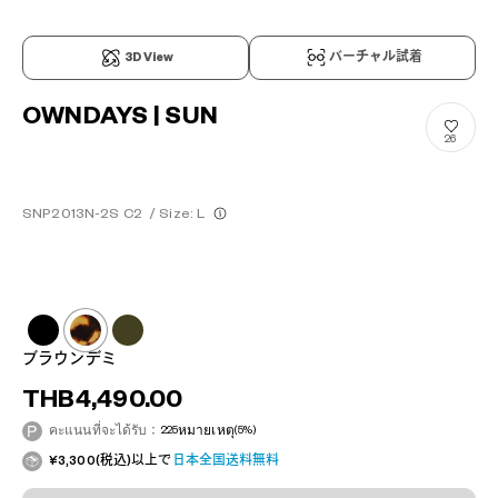
3D View
バーチャル試着
OWNDAYS | SUN
26
SNP2013N-2S C2
/
Size: L
ブラウンデミ
THB4,490.00
คะแนนที่จะได้รับ：
225
หมายเหตุ
(5%)
¥3,300(税込)以上で
日本全国送料無料