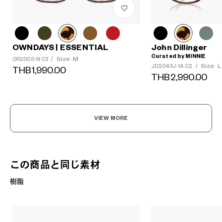
OWNDAYS | ESSENTIAL
John Dillinger
Curated by MINNIE
Size: M
OR2005-N C3
/
Size: L
JD2043J-1A C2
/
THB1,990.00
THB2,990.00
VIEW MORE
この商品と同じ素材
樹脂