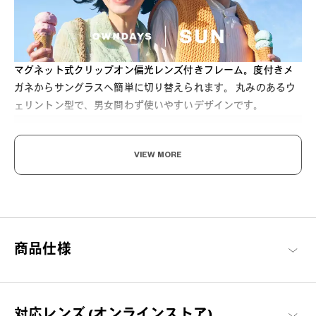
マグネット式クリップオン偏光レンズ付きフレーム。度付きメ
ガネからサングラスへ簡単に切り替えられます。 丸みのあるウ
ェリントン型で、男女問わず使いやすいデザインです。
VIEW MORE
太陽ごと、トリコにする。
商品仕様
ファッションアイテムとしてはもちろん、眩しさを和らげ、紫外
線から瞳を守ります。アウトドアや街中でもSUNがそばにいれ
ば、いつもよりちょっと特別。
OWNDAYS | SUN 商品一覧
対応レンズ (オンラインストア)