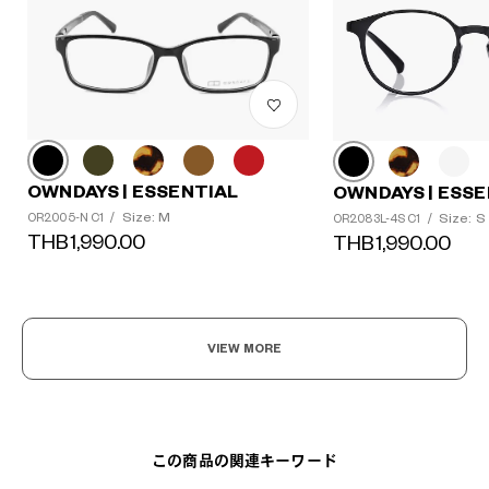
OWNDAYS | ESSENTIAL
OWNDAYS | ESSE
Size: M
Size: S
OR2005-N C1
/
OR2083L-4S C1
/
THB1,990.00
THB1,990.00
?
+¥0
VIEW MORE
この商品の関連キーワード