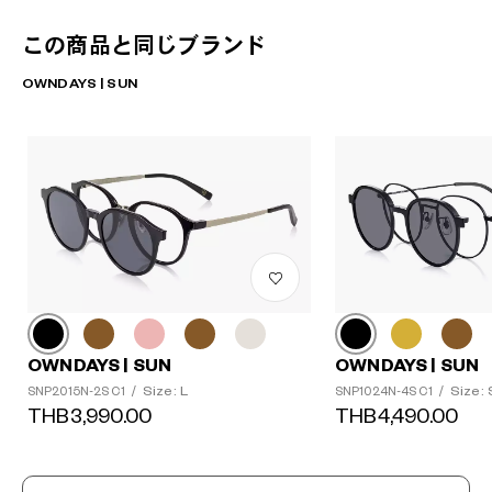
この商品と同じブランド
OWNDAYS | SUN
OWNDAYS | SUN
OWNDAYS | SUN
Size: L
Size: 
SNP2015N-2S C1
/
SNP1024N-4S C1
/
THB3,990.00
THB4,490.00