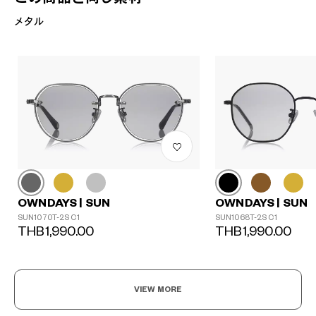
メタル
OWNDAYS | SUN
OWNDAYS | SUN
SUN1070T-2S C1
SUN1068T-2S C1
THB1,990.00
THB1,990.00
VIEW MORE
?