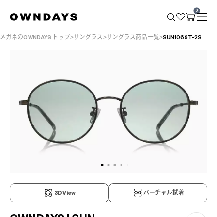
0
メガネのOWNDAYS トップ
サングラス
サングラス商品一覧
SUN1069T-2S
3D View
バーチャル試着