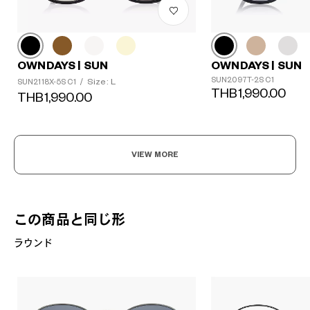
OWNDAYS | SUN
OWNDAYS | SUN
SUN2097T-2S C1
Size: L
SUN2118X-5S C1
/
THB1,990.00
THB1,990.00
VIEW MORE
この商品と同じ形
ラウンド