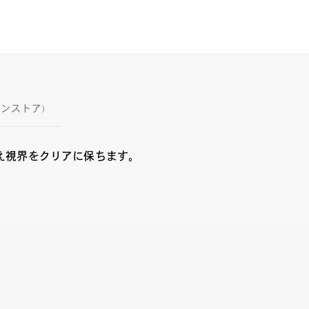
インストア)
え視界をクリアに保ちます。
陽ごと、トリコにする。
ッションアイテムとしてはもちろん、眩しさを和らげ、紫外線から瞳を