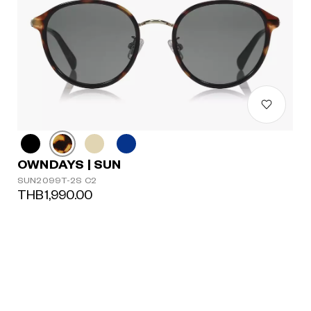
OWNDAYS | SUN
SUN2099T-2S C2
THB1,990.00