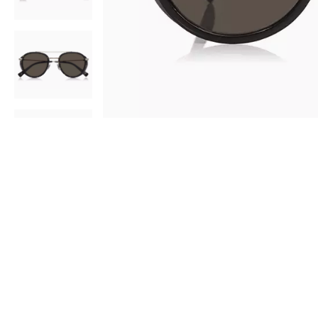
AR
3D