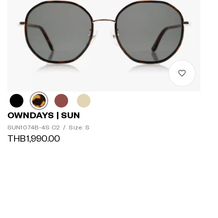
OWNDAYS | SUN
SUN1074B-4S C2
/
Size: S
THB1,990.00