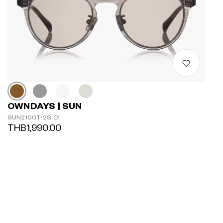
OWNDAYS | SUN
SUN2100T-2S C1
THB1,990.00