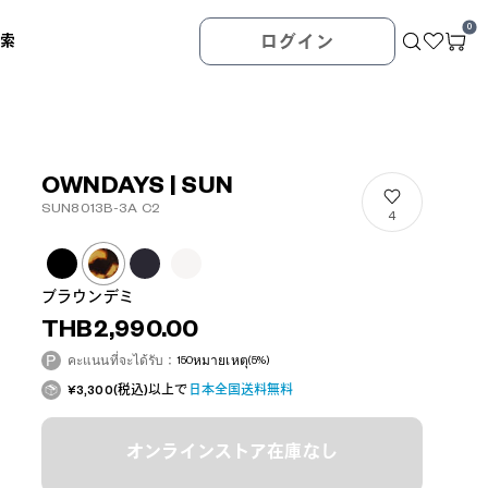
0
検索
ログイン
OWNDAYS | SUN
SUN8013B-3A C2
4
ブラウンデミ
THB2,990.00
คะแนนที่จะได้รับ：
150
หมายเหตุ
(5%)
¥3,300(税込)以上で
日本全国送料無料
オンラインストア在庫なし