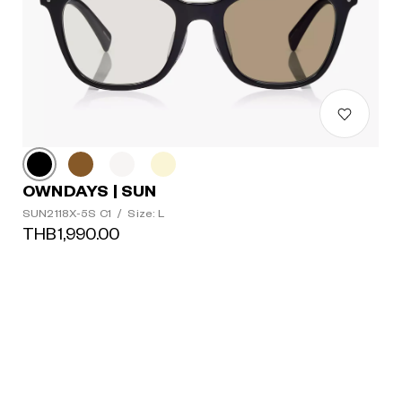
OWNDAYS | SUN
SUN2118X-5S C1
/
Size: L
THB1,990.00