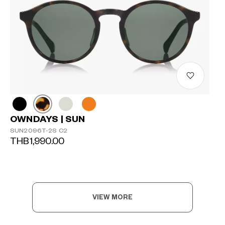
OWNDAYS | SUN
SUN2096T-2S C2
THB1,990.00
VIEW MORE