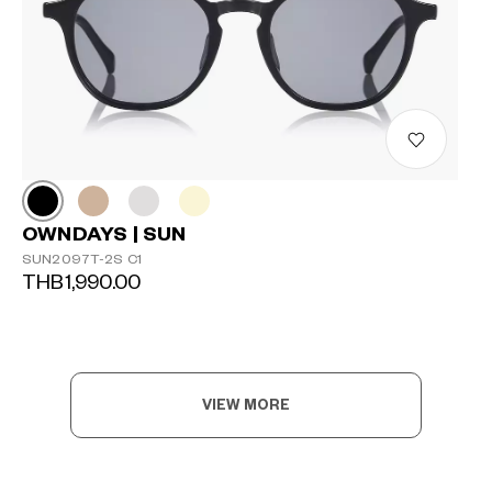
OWNDAYS | SUN
SUN2097T-2S C1
THB1,990.00
VIEW MORE