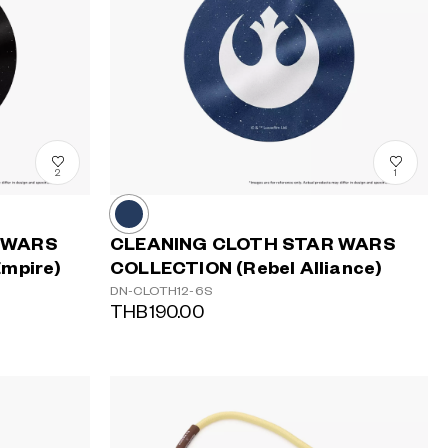
2
1
 WARS
CLEANING CLOTH STAR WARS
mpire)
COLLECTION (Rebel Alliance)
DN-CLOTH12-6S
THB190.00