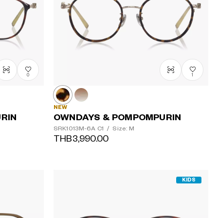
順
0
1
NEW
RIN
OWNDAYS & POMPOMPURIN
SRK1013M-6A
C1
/
Size: M
THB3,990.00
KIDS