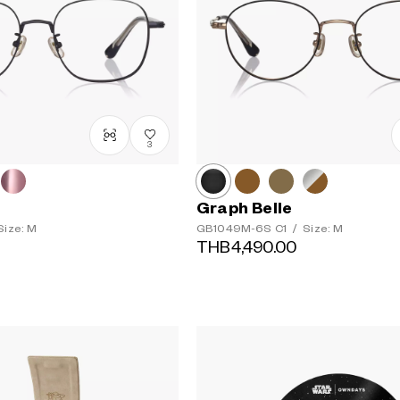
3
Graph Belle
ize: M
GB1049M-6S
C1
/
Size: M
THB4,490.00