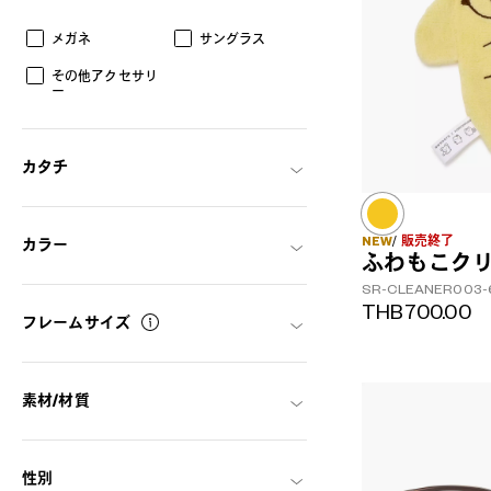
メガネ
サングラス
その他アクセサリ
ー
カタチ
NEW
販売終了
カラー
ふわもこク
SR-CLEANER003-
THB700.00
フレームサイズ
AR
3D
素材/材質
性別