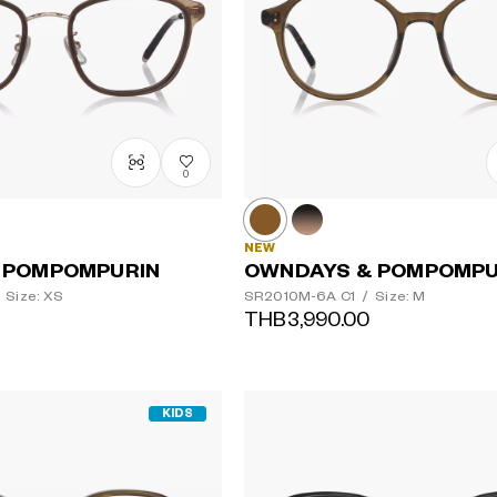
0
NEW
 POMPOMPURIN
OWNDAYS & POMPOMPU
Size: XS
SR2010M-6A
C1
/
Size: M
THB3,990.00
KIDS