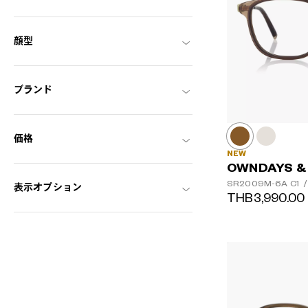
顔型
ブランド
価格
NEW
OWNDAYS &
SR2009M-6A
C1
/
表示オプション
THB3,990.00