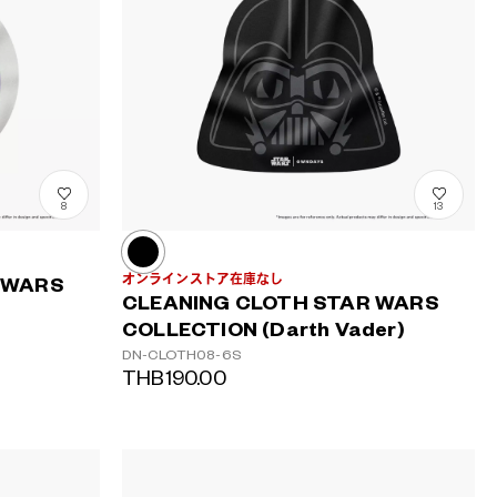
8
13
オンラインストア在庫なし
 WARS
CLEANING CLOTH STAR WARS
COLLECTION (Darth Vader)
DN-CLOTH08-6S
THB190.00