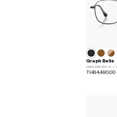
Graph Belle
GB1051M-6S
C1
/
S
THB4,490.00