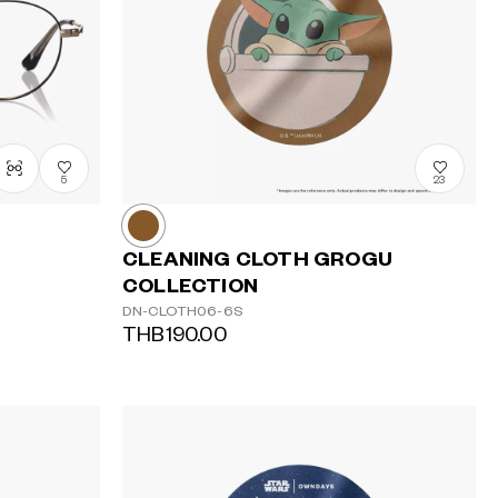
5
23
CLEANING CLOTH GROGU
COLLECTION
DN-CLOTH06-6S
THB190.00