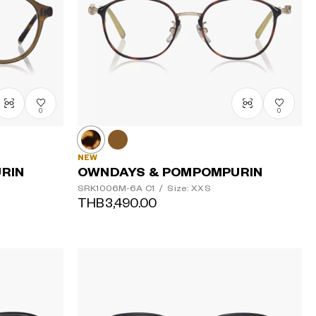
0
0
NEW
RIN
OWNDAYS & POMPOMPURIN
SRK1006M-6A
C1
/
Size: XXS
THB3,490.00