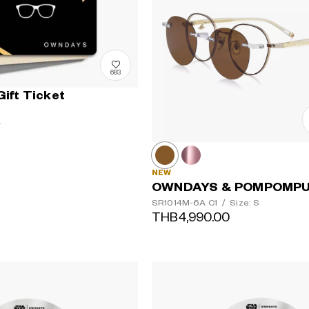
683
ft Ticket
〜
NEW
OWNDAYS & POMPOMPU
SR1014M-6A
C1
/
Size: S
THB4,990.00