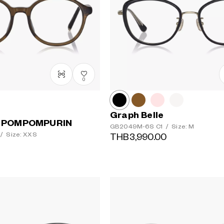
0
Graph Belle
 POMPOMPURIN
GB2049M-6S
C1
/
Size: M
/
Size: XXS
THB3,990.00