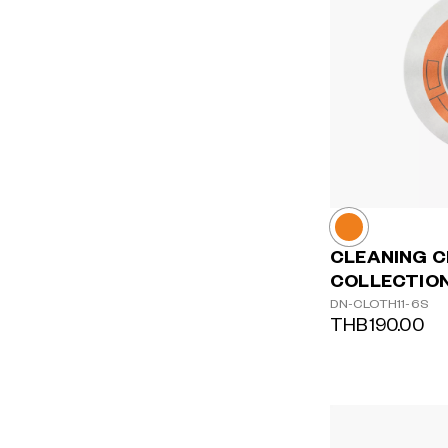
CLEANING 
COLLECTION
DN-CLOTH11-6S
THB190.00