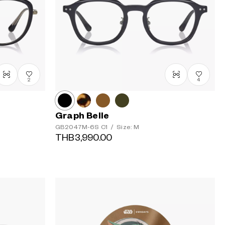
2
4
Graph Belle
GB2047M-6S
C1
/
Size: M
THB3,990.00