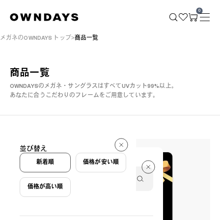
0
メガネのOWNDAYS トップ
商品一覧
商品一覧
OWNDAYSのメガネ・サングラスはすべてUVカット99%以上。
あなたに合うこだわりのフレームをご用意しています。
831 件
並び替え
831 件
新着順
価格が安い順
価格が高い順
絞り込み条件