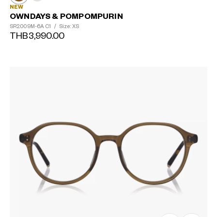
NEW
OWNDAYS & POMPOMPURIN
SR2009M-6A
C1
/
Size: XS
THB3,990.00