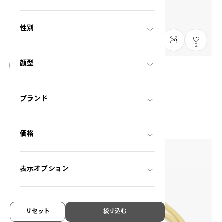
性別
2
顔型
NEW
OWNDAYS & POMPOMPURIN
SR1014M-6A
C1
/
Size: S
ブランド
THB4,990.00
価格
表示オプション
リセット
絞り込む