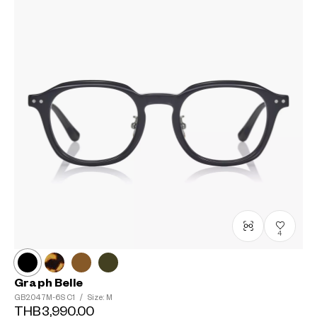
4
Graph Belle
GB2047M-6S
C1
/
Size: M
THB3,990.00