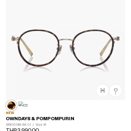
1
NEW
OWNDAYS & POMPOMPURIN
SRK1013M-6A
C1
/
Size: M
THB3,990.00