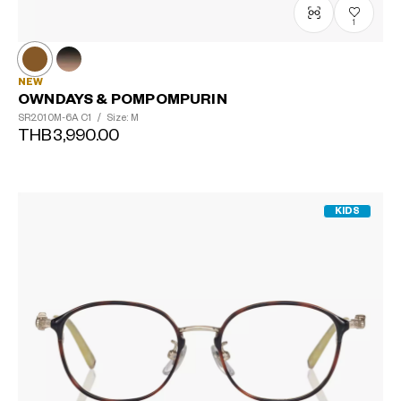
1
NEW
OWNDAYS & POMPOMPURIN
SR2010M-6A
C1
/
Size: M
THB3,990.00
KIDS