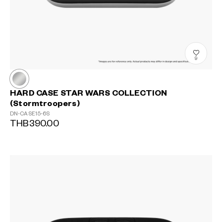
9
HARD CASE STAR WARS COLLECTION
(Stormtroopers)
DN-CASE15-6S
THB390.00