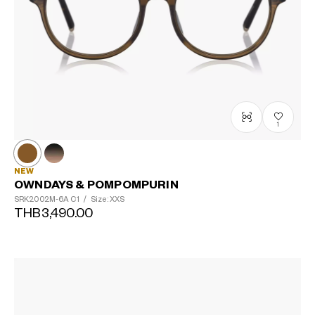
1
NEW
OWNDAYS & POMPOMPURIN
SRK2002M-6A
C1
/
Size: XXS
THB3,490.00