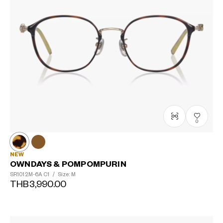
0
NEW
OWNDAYS & POMPOMPURIN
SR1012M-6A
C1
/
Size: M
THB3,990.00