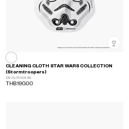
?
+¥0
10
CLEANING CLOTH STAR WARS COLLECTION
(Stormtroopers)
DN-CLOTH09-6S
THB190.00