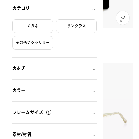
カテゴリー
684
メガネ
サングラス
OWNDAYS eGift Ticket
GIFTTICKET
THB500.00〜
その他アクセサリー
カタチ
カラー
フレームサイズ
素材/材質