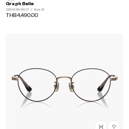
Graph Belle
GB1051M-6S
C1
/
Size: M
THB4,490.00