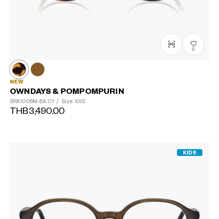
0
NEW
OWNDAYS & POMPOMPURIN
SRK1006M-6A
C1
/
Size: XXS
THB3,490.00
KIDS