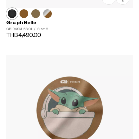
5
Graph Belle
GB1049M-6S
C1
/
Size: M
THB4,490.00