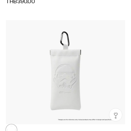
THB390.00
6