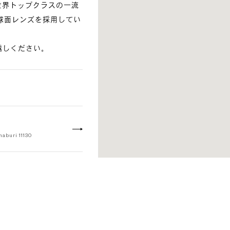
て世界トップクラスの一流
球面レンズを採用してい
でお越しください。
haburi 11130
ueang Khon Kaen, Khon