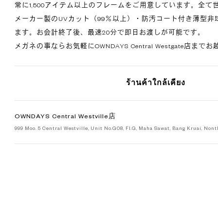
常に1,500アイテム以上のフレームをご用意しています。全
メーカー製のUVカット（99％以上）・防汚コート付き薄型非
ます。お会計終了後、最速20分で即日お渡しが可能です。
メガネの事ならお気軽にOWNDAYS Central Westgate店ま
ร้านค้าใกล้เคียง
OWNDAYS Central Westville店
999 Moo. 5 Central Westville, Unit No.G08, Fl.G, Maha Sawat, Bang Kruai, Nont
OWNDAYS Central Khonkaen Campus店
No.3/3 Central Khonkaen Campus, Unit No.G50, G Fl., Moo. 14, Nai Mueang, M
Kaen 40000.
OWNDAYS Central Northville店