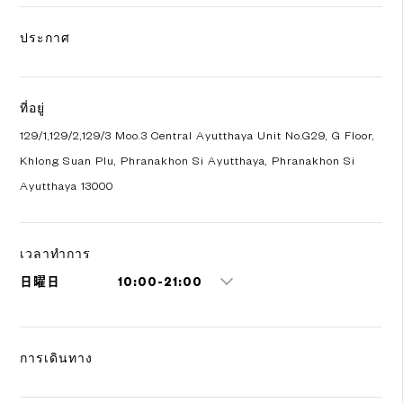
ประกาศ
ที่อยู่
129/1,129/2,129/3 Moo.3 Central Ayutthaya Unit No.G29, G Floor,
Khlong Suan Plu, Phranakhon Si Ayutthaya, Phranakhon Si
Ayutthaya 13000
เวลาทำการ
日曜日
10:00-21:00
การเดินทาง