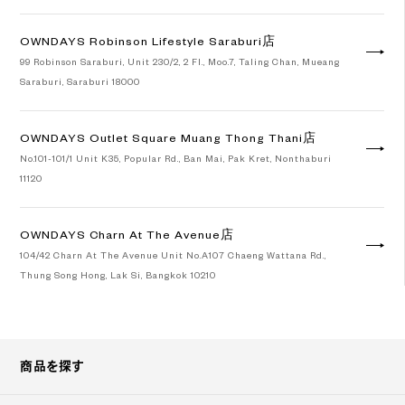
OWNDAYS Robinson Lifestyle Saraburi店
99 Robinson Saraburi, Unit 230/2, 2 Fl., Moo.7, Taling Chan, Mueang
Saraburi, Saraburi 18000
OWNDAYS Outlet Square Muang Thong Thani店
No.101-101/1 Unit K35, Popular Rd., Ban Mai, Pak Kret, Nonthaburi
11120
OWNDAYS Charn At The Avenue店
104/42 Charn At The Avenue Unit No.A107 Chaeng Wattana Rd.,
Thung Song Hong, Lak Si, Bangkok 10210
Googleマップで見る
商品を探す