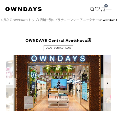
0
メガネのOWNDAYS トップ
店舗一覧
プラナコーンシーアユッタヤー
OWNDAYS C
OWNDAYS Central Ayutthaya店
COLOR CONTACT LENS