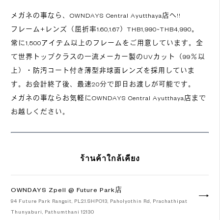
メガネの事なら、OWNDAYS Central Ayutthaya店へ!!
フレーム+レンズ（屈折率1.60,1.67）THB1,990~THB4,990。
常に1,500アイテム以上のフレームをご用意しています。全
て世界トップクラスの一流メーカー製のUVカット（99％以
上）・防汚コート付き薄型非球面レンズを採用していま
す。お会計終了後、最速20分で即日お渡しが可能です。
メガネの事ならお気軽にOWNDAYS Central Ayutthaya店まで
お越しください。
ร้านค้าใกล้เคียง
OWNDAYS Zpell @ Future Park店
94 Future Park Rangsit, PL2.1.SHPO13, Paholyothin Rd, Prachathipat
Thunyaburi, Pathumthani 12130