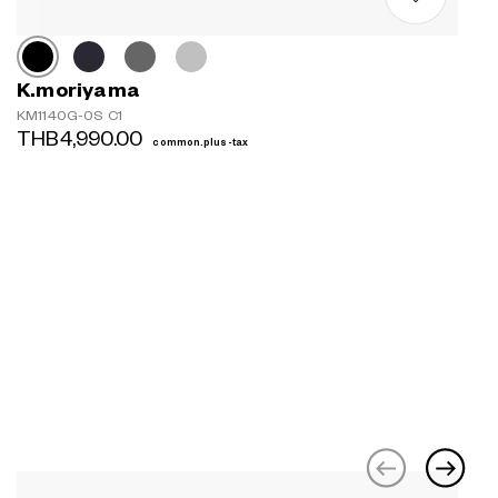
K.moriyama
KM1140G-0S C1
THB4,990.00
common.plus-tax