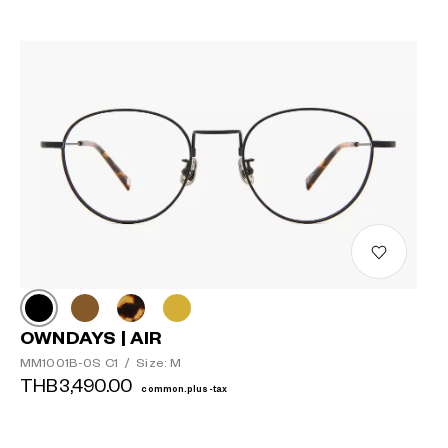
OWNDAYS | AIR
MM1001B-0S C1
/
Size: M
THB3,490.00
common.plus-tax