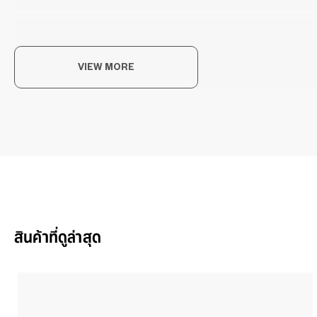
VIEW MORE
惊
为了
无压
OWN
สินค้าที่ดูล่าสุด