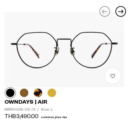
OWNDAYS | AIR
MM1005B-0S C1
/
Size: L
THB3,490.00
common.plus-tax