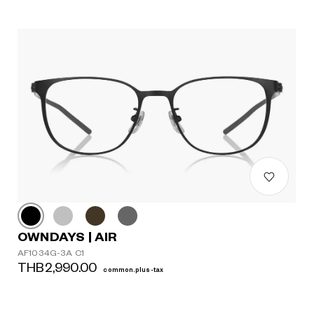
OWNDAYS | AIR
AF1034G-3A C1
THB2,990.00
common.plus-tax