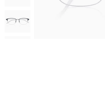
AR
3D