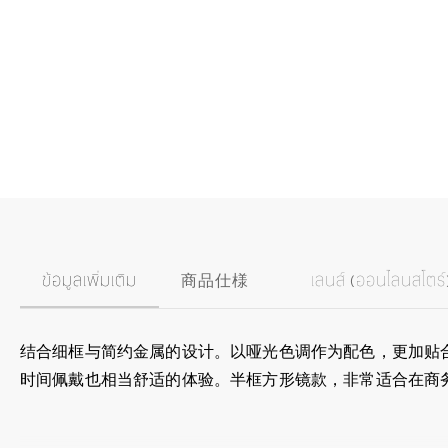
ข้อมูลเพิ่มเติม
商品仕様
เลนส์ (ออนไลนสโตร์
结合细框与简约金属的设计。以哑光色调作为配色，更加贴合
时间佩戴也相当舒适的体验。半框方形镜款，非常适合在商