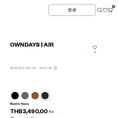
0
登录
OWNDAYS | AIR
4
AF1040X-5S C4
/
Size: M
Matte Navy
THB3,490.00
税込