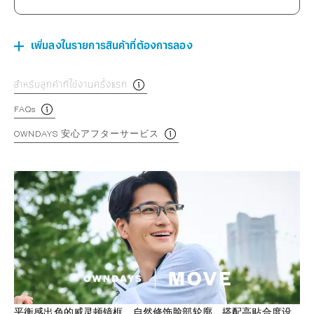
เพิ่มลงในรายการสินค้าที่ต้องการลอง
สำหรับลูกค้าที่ใช้งานครั้งแรก
FAQs
OWNDAYS 安心アフターサービス
平衡感出色的威灵顿镜框。自然修饰脸部轮廓，搭配高贴合度设