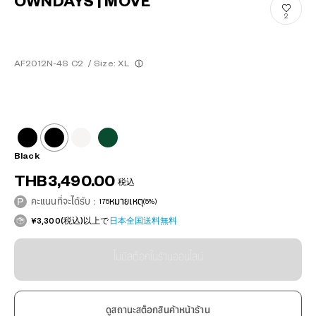
OWNDAYS | MOVE
2
AF2012N-4S C2
/
Size: XL
Black
THB3,490.00
税込
คะแนนที่จะได้รับ：
175
หมายเหตุ
(5%)
¥3,300(税込)以上で
日本全国送料無料
ไม่มีสต็อกในร้านออนไลน์
ดูสถานะสต็อกสินค้าหน้าร้าน