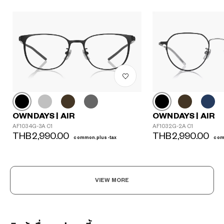
OWNDAYS | AIR
OWNDAYS | AIR
AF1034G-3A C1
AF1032G-2A C1
THB2,990.00
THB2,990.00
common.plus-tax
com
VIEW MORE