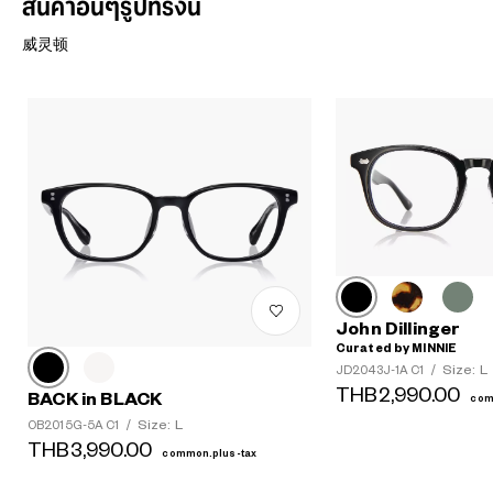
สินค้าอื่นๆรูปทรงนี้
威灵顿
John Dillinger
Curated by MINNIE
Size: L
JD2043J-1A C1
/
THB2,990.00
BACK in BLACK
com
Size: L
OB2015G-5A C1
/
THB3,990.00
common.plus-tax