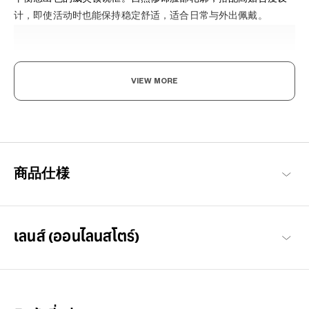
计，即使活动时也能保持稳定舒适，适合日常与外出佩戴。
VIEW MORE
让你全心投入的，动感眼镜。
品牌设计紧密贴合脸型，即使在动作频繁的场合也能最大限度地减
商品仕様
少滑动。适用于从日常生活到各种活动场合。
OWNDAYS | MOVE
เลนส์ (ออนไลนสโตร์)