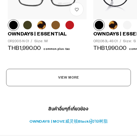
OWNDAYS | ESSENTIAL
OWNDAYS | ESSE
Size: M
Size: S
OR2005-N C1
/
OR2083L-4S C1
/
THB1,990.00
THB1,990.00
common.plus-tax
comm
?
+¥0
VIEW MORE
สินค้าอื่นๆที่เกี่ยวข้อง
OWNDAYS | MOVE
威灵顿
Black
ผู้ชาย
树脂