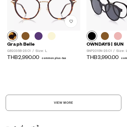
Graph Belle
OWNDAYS | SUN
Size: L
Size: 
GB2035B-2S C1
/
SNP2015N-2S C1
/
THB2,990.00
THB3,990.00
common.plus-tax
com
VIEW MORE