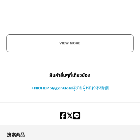
?
VIEW MORE
+¥0
สินค้าอื่นๆที่เกี่ยวข้อง
+NICHE
Polygon
Gold
ผู้ชาย
ผู้หญิง
不锈钢
搜索商品