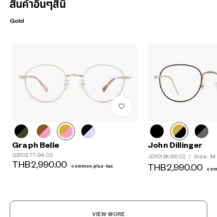
สินค้าอื่นๆสีนี้
Gold
Graph Belle
John Dillinger
GB1027T-9A C3
Size: M
JD1013K-8S C2
/
THB2,990.00
THB2,990.00
common.plus-tax
com
VIEW MORE