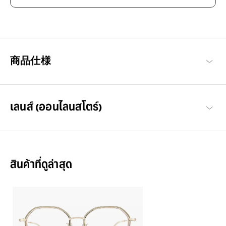
潮流趋势 打造自我的风格
「时代反映出当代时尚」这句话传达出，眼镜也跟随着时代而进
商品仕様
化。随时洞察时尚潮流，让设计融入了日常生活。（NICHE）不会
过于前卫，正是恰到好处的风格。
+NICHE 商品一览
เลนส์ (ออนไลนสโตร์)
สินค้าที่ดูล่าสุด