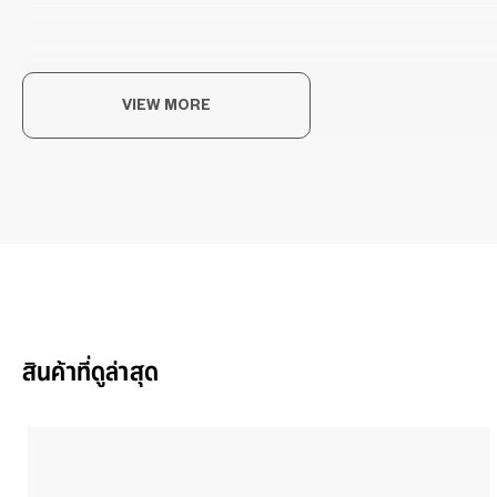
VIEW MORE
潮
「时
卫，
+N
สินค้าที่ดูล่าสุด