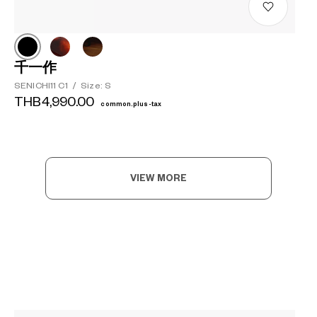
千一作
SENICHI11 C1
/
Size: S
THB4,990.00
common.plus-tax
VIEW MORE