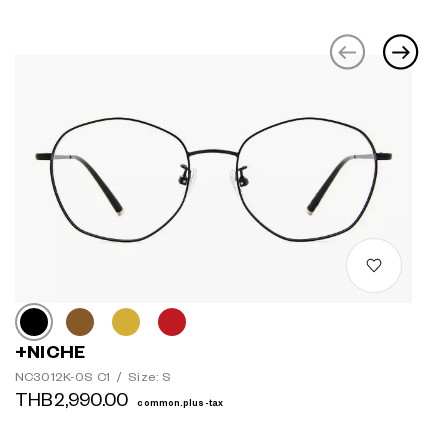
+NICHE
NC3012K-0S C1
/
Size: S
THB2,990.00
common.plus-tax