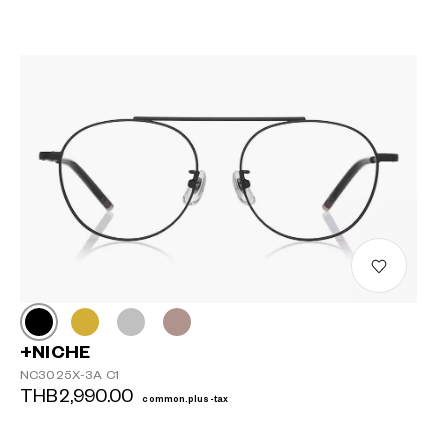
+NICHE
NC3025X-3A C1
THB2,990.00
common.plus-tax