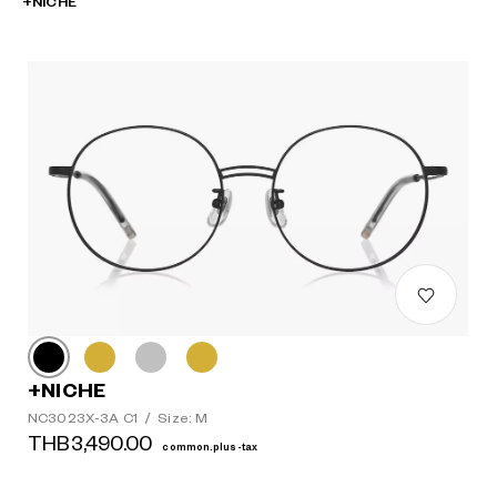
+NICHE
+NICHE
NC3023X-3A C1
/
Size: M
THB3,490.00
common.plus-tax