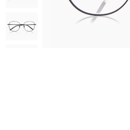
AR
3D