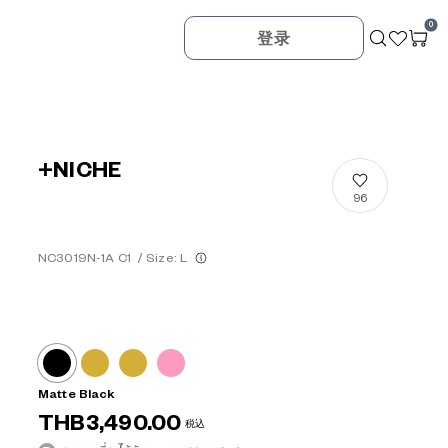
0
登录
+NICHE
96
NC3019N-1A C1
/
Size: L
Matte Black
THB3,490.00
税込