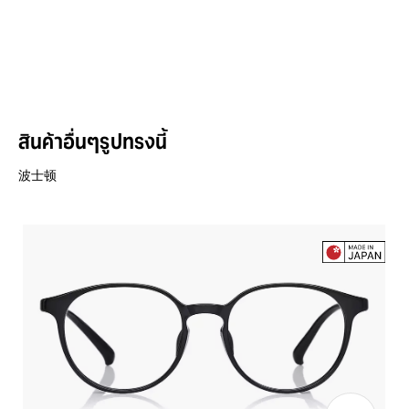
สินค้าอื่นๆรูปทรงนี้
波士顿