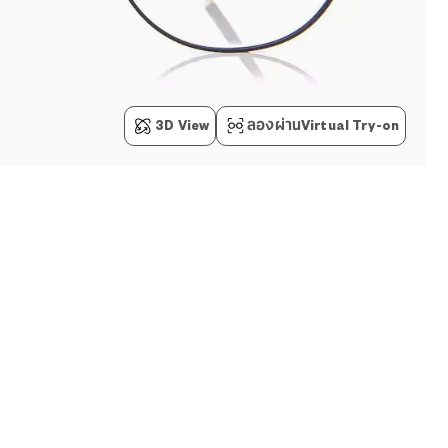
3D View
ลองผ่านVirtual Try-on