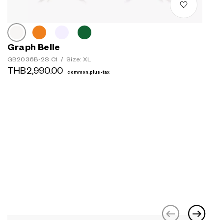
Graph Belle
GB2036B-2S C1
/
Size: XL
THB2,990.00
common.plus-tax