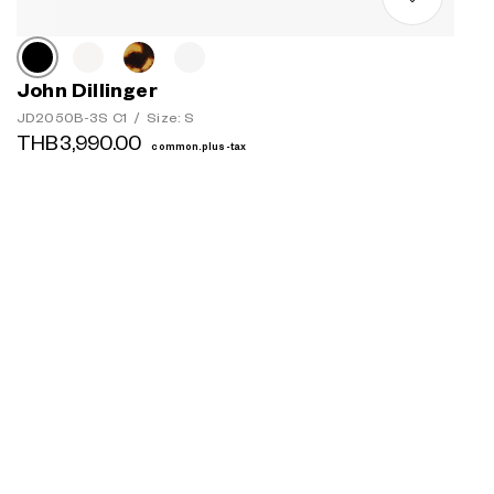
John Dillinger
JD2050B-3S C1
/
Size: S
THB3,990.00
common.plus-tax