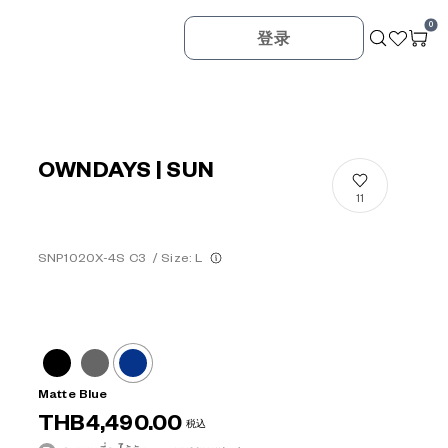
0
登录
OWNDAYS | SUN
11
SNP1020X-4S C3
/
Size: L
Matte Blue
THB4,490.00
税込