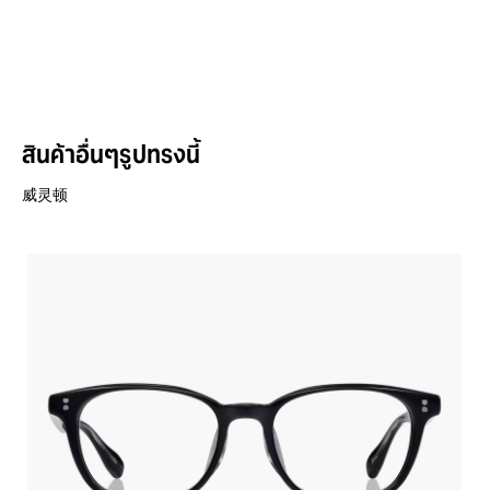
สินค้าอื่นๆรูปทรงนี้
威灵顿