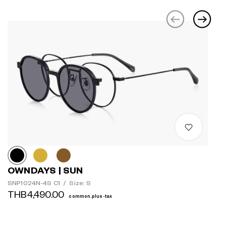
OWNDAYS | SUN
SNP1024N-4S C1
/
Size: S
THB4,490.00
common.plus-tax