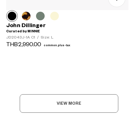
John Dillinger
Curated by MINNIE
JD2043J-1A C1
/
Size: L
THB2,990.00
common.plus-tax
VIEW MORE