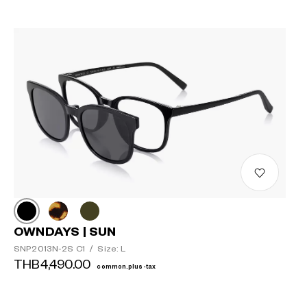
OWNDAYS | SUN
SNP2013N-2S C1
/
Size: L
THB4,490.00
common.plus-tax