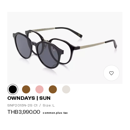
OWNDAYS | SUN
SNP2015N-2S C1
/
Size: L
THB3,990.00
common.plus-tax