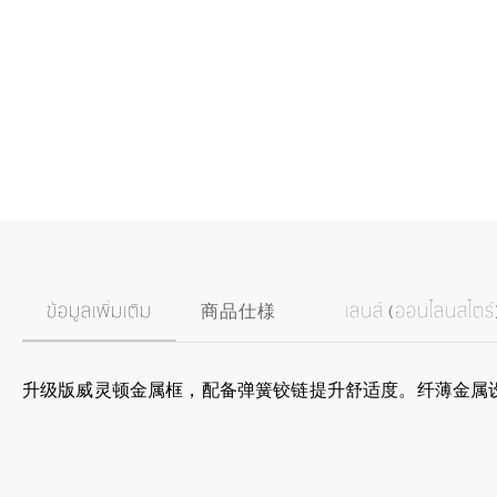
ข้อมูลเพิ่มเติม
商品仕様
เลนส์ (ออนไลนสโตร์
升级版威灵顿金属框，配备弹簧铰链提升舒适度。纤薄金属设