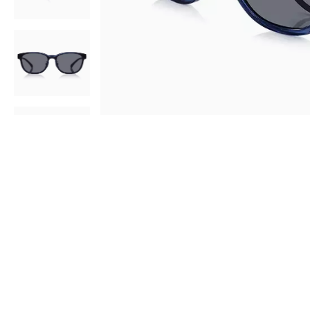
AR
3D