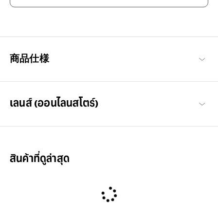
感受阳光，为之着迷。
不仅是时尚单品，也能减少眩光并保护您的眼睛避免受紫外线伤
害。丰富多彩的设计，让您的视野能更加生动与愉悦。无论是在户
外或街上，当阳光出现时，戴上它变得格外特别。
商品仕様
OWNDAYS | SUN 商品一览
เลนส์ (ออนไลนสโตร์)
สินค้าที่ดูล่าสุด