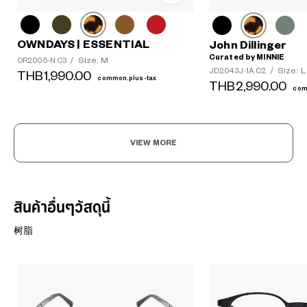
OWNDAYS | ESSENTIAL
John Dillinger
Curated by MINNIE
Size: M
OR2005-N C3
/
Size: L
JD2043J-1A C2
/
THB1,990.00
common.plus-tax
THB2,990.00
com
VIEW MORE
สินค้าอื่นๆวัสดุนี้
树脂