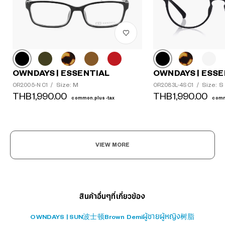
OWNDAYS | ESSENTIAL
OWNDAYS | ESSE
Size: M
Size: S
OR2005-N C1
/
OR2083L-4S C1
/
?
THB1,990.00
THB1,990.00
common.plus-tax
comm
+¥0
VIEW MORE
สินค้าอื่นๆที่เกี่ยวข้อง
OWNDAYS | SUN
波士顿
Brown Demi
ผู้ชาย
ผู้หญิง
树脂