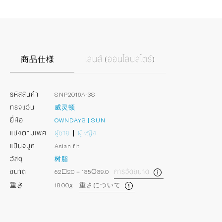
商品仕様
เลนส์ (ออนไลนสโตร์)
รหัสสินค้า
SNP2016A-3S
ทรงแว่น
威灵顿
ยี่ห้อ
OWNDAYS | SUN
แบ่งตามเพศ
ผู้ชาย
ผู้หญิง
แป้นจมูก
Asian fit
วัสดุ
树脂
ขนาด
52□20－135○39.0
การวัดขนาด
重さ
18.00g
重さについて