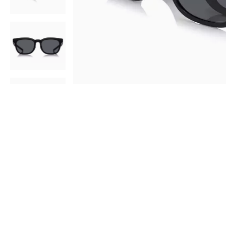
AR
3D