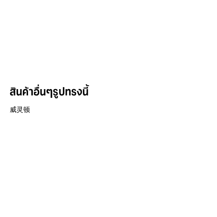
สินค้าอื่นๆรูปทรงนี้
威灵顿