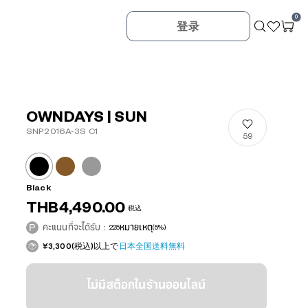
0
登录
OWNDAYS | SUN
SNP2016A-3S C1
59
Black
THB4,490.00
税込
คะแนนที่จะได้รับ：
225
หมายเหตุ
(5%)
¥3,300(税込)以上で
日本全国送料無料
ไม่มีสต็อกในร้านออนไลน์