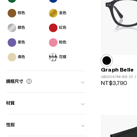
棕色
金色
銀色
紅色
紫色
粉色
膚色
花樣
Graph Belle
GB2047M-6S
C1
/
鏡框尺寸
NT$3,790
材質
性別