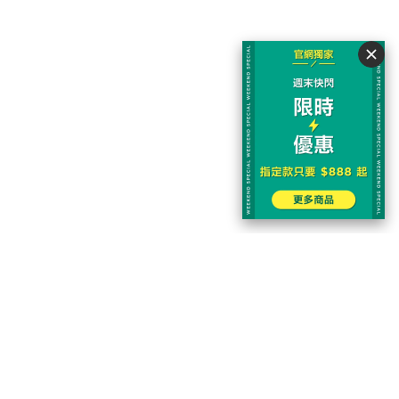
r
TOP
10