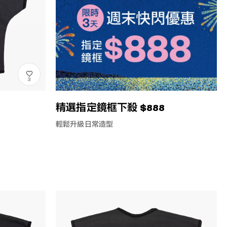
3
精選指定鏡框下殺 $888
輕鬆升級日常造型