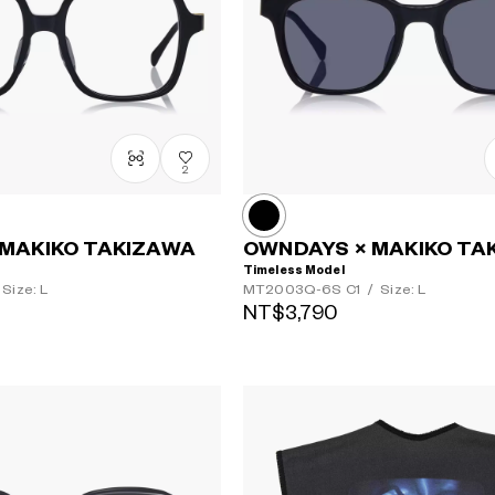
2
MAKIKO TAKIZAWA
OWNDAYS × MAKIKO TA
Timeless Model
Size: L
MT2003Q-6S
C1
/
Size: L
NT$3,790