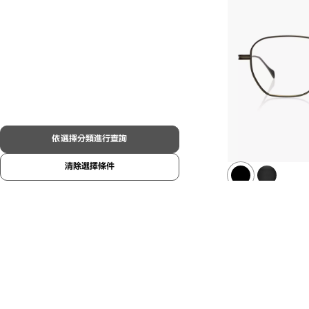
依選擇分類進行查詢
清除選擇條件
結束販售
OWNDAYS × 
LSA-123
C2
/
Size:
NT$9,400