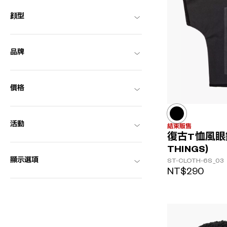
顔型
品牌
價格
活動
結束販售
復古T恤風眼鏡
THINGS）
顯示選項
ST-CLOTH-6S_03
NT$290