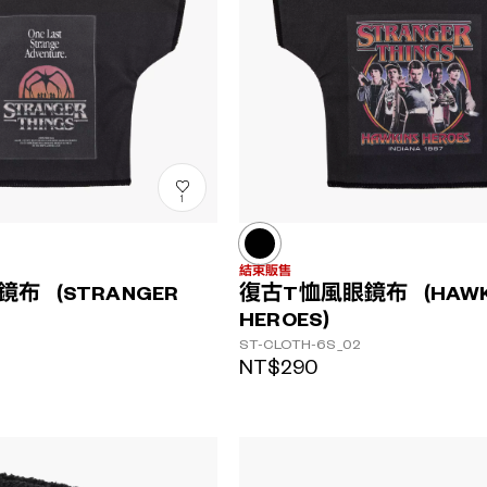
1
結束販售
布（STRANGER
復古T恤風眼鏡布（HAWK
HEROES）
ST-CLOTH-6S_02
NT$290