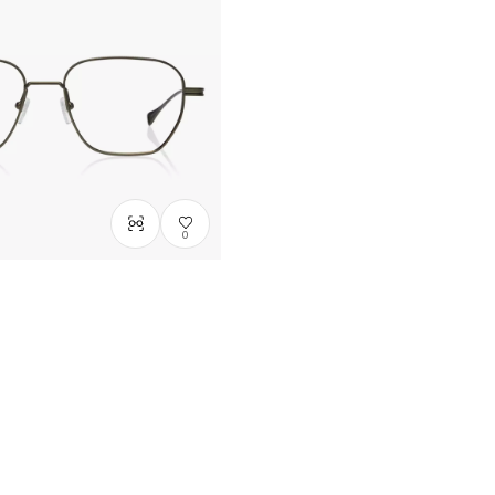
僅顯示有庫存商品
OWNDAYS × DITA Lancie
LSA-122
C2
/
Size: M
NT$9,400
0
DITA Lancier
 L
5