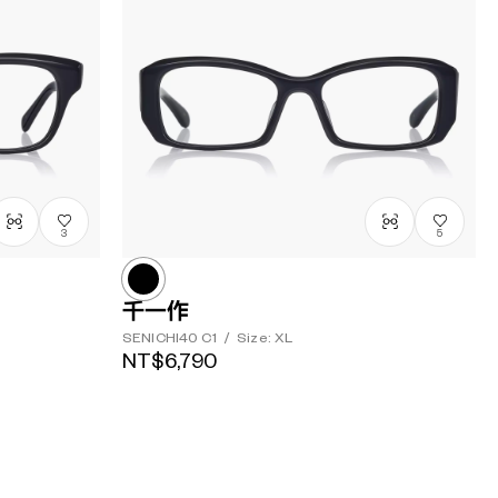
3
5
千一作
SENICHI40
C1
/
Size: XL
NT$6,790
2