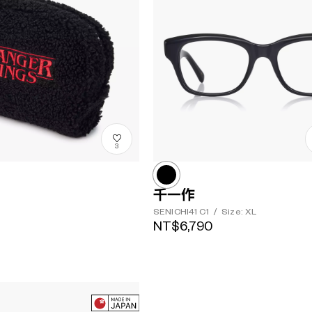
3
千一作
SENICHI41
C1
/
Size: XL
NT$6,790