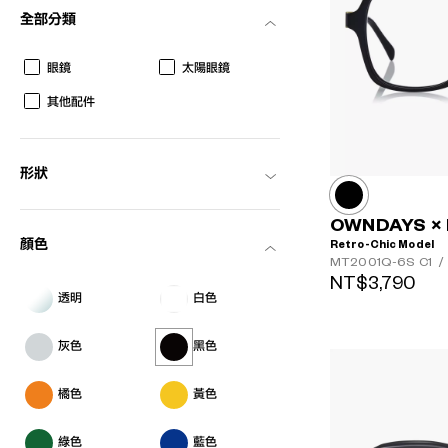
全部分類
眼鏡
太陽眼鏡
其他配件
形狀
OWNDAYS × 
Retro-Chic Model
顏色
MT2001Q-6S
C1
/
NT$3,790
透明
白色
灰色
黑色
橘色
黃色
綠色
藍色