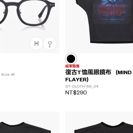
鏡片顏色
6
結束販售
復古T恤風眼鏡布（MIND
Size: M
FLAYER）
ST-CLOTH-6S_04
NT$290