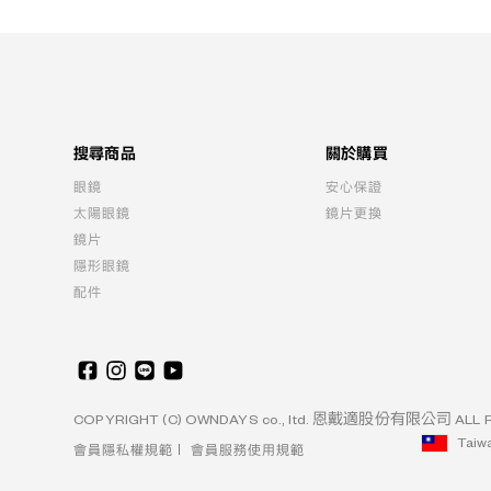
搜尋商品
關於購買
眼鏡
安心保證
太陽眼鏡
鏡片更換
鏡片
隱形眼鏡
配件
COPYRIGHT (C) OWNDAYS co., ltd. 恩戴適股份有限公司 ALL R
Taiw
會員隱私權規範
會員服務使用規範