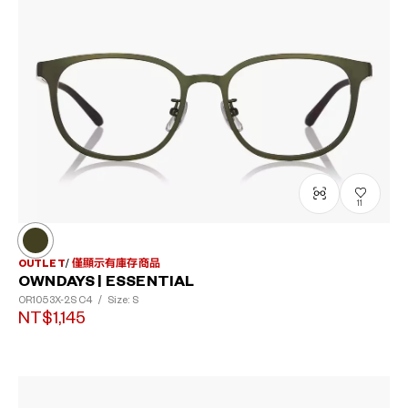
11
OUTLET
僅顯示有庫存商品
OWNDAYS | ESSENTIAL
OR1053X-2S
C4
/
Size: S
NT$1,145