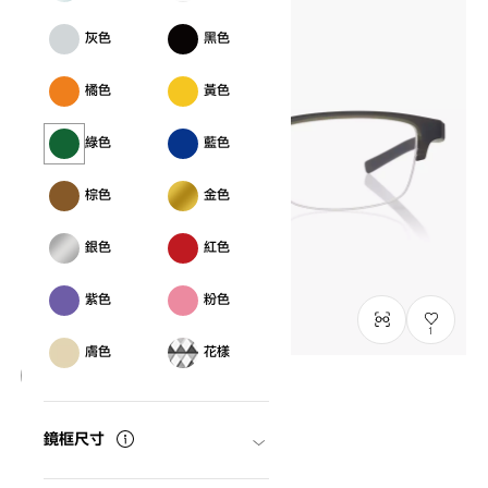
灰色
黑色
橘色
黃色
綠色
藍色
棕色
金色
銀色
紅色
紫色
粉色
1
膚色
花樣
僅顯示有庫存商品
OWNDAYS | MOVE
鏡框尺寸
MV2006N-5S
C4
/
Size: XL
NT$3,790