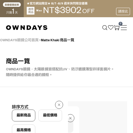
★官方網站限定★ 8/7~8/9 週末快閃限定優惠
距離優惠結束
3902
NT$
1
適用
OFF
Max
請按此
商品
只剩
天
0
OWNDAYS眼鏡公司首頁
Matte Khaki 商品一覽
商品一覽
OWNDAYS眼鏡・太陽眼鏡皆搭配抗UV、防汙鍍膜薄型非球面鏡片。
隨時提供給你最合適的鏡框。
12 件
排序方式
12 件
最新商品
最低價格
最高價格