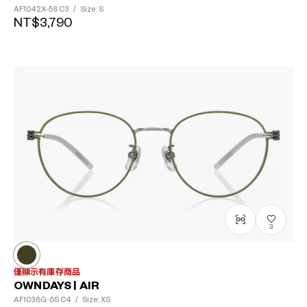
AF1042X-5S
C3
/
Size: S
NT$3,790
3
僅顯示有庫存商品
OWNDAYS | AIR
AF1038G-5S
C4
/
Size: XS