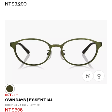
NT$3,290
16
OUTLET
OWNDAYS | ESSENTIAL
OR1052X-2A
C3
/
Size: XS
NT$895