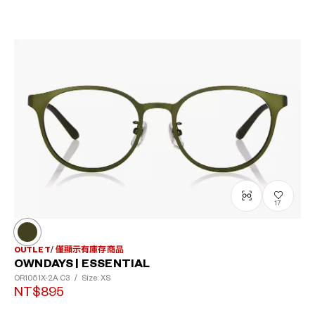
17
OUTLET
僅顯示有庫存商品
OWNDAYS | ESSENTIAL
OR1051X-2A
C3
/
Size: XS
NT$895