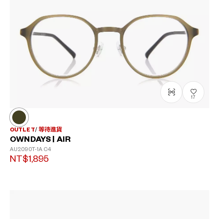
?
+¥0
17
OUTLET
等待進貨
OWNDAYS | AIR
AU2090T-1A
C4
NT$1,895