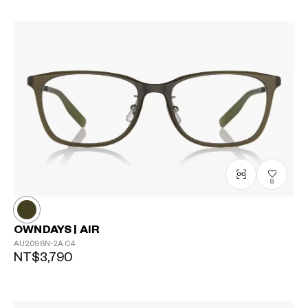
8
OWNDAYS | AIR
AU2098N-2A
C4
NT$3,790