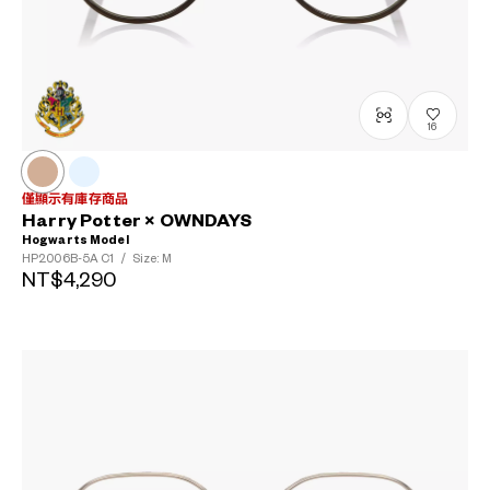
16
僅顯示有庫存商品
Harry Potter × OWNDAYS
Hogwarts Model
HP2006B-5A
C1
/
Size: M
NT$4,290