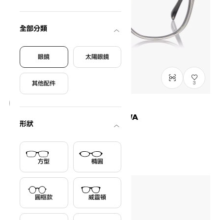
全部分類
眼鏡
太陽眼鏡
其他配件
3
OWNDAYS × MAKIKO TAKIZAWA
形狀
Sleek Model
MT2002Q-6S
C1
/
Size: L
NT$3,790
方型
橢圓
圓框款
威靈頓