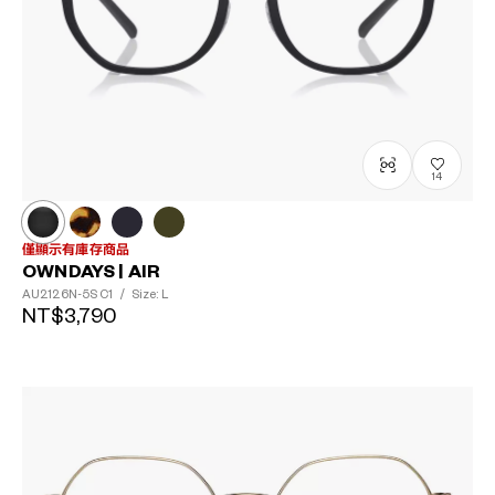
14
僅顯示有庫存商品
OWNDAYS | AIR
AU2126N-5S
C1
/
Size: L
NT$3,790