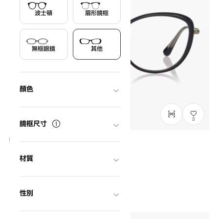
波士頓
眉形鏡框
無框眼鏡
其他
顏色
3
鏡框尺寸
僅顯示有庫存商品
材質
Graph Belle
GB2049M-6S
C1
/
Size: M
NT$3,790
性別