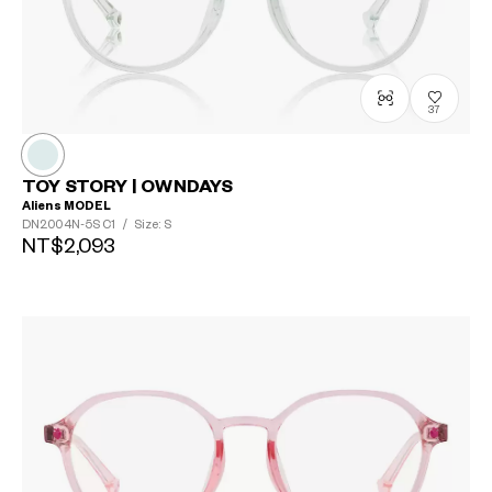
37
TOY STORY | OWNDAYS
Aliens MODEL
DN2004N-5S
C1
/
Size: S
NT$2,093