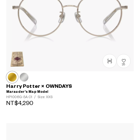
25
Harry Potter × OWNDAYS
Marauder’s Map Model
HP1006G-5A
C1
/
Size: XXS
NT$4,290