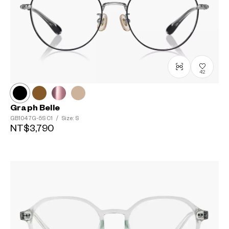
42
Graph Belle
GB1047G-5S
C1
/
Size: S
NT$3,790