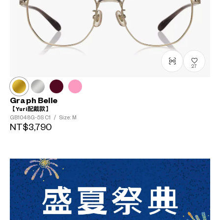
27
Graph Belle
【Yuri配戴款】
GB1048G-5S
C1
/
Size: M
NT$3,790