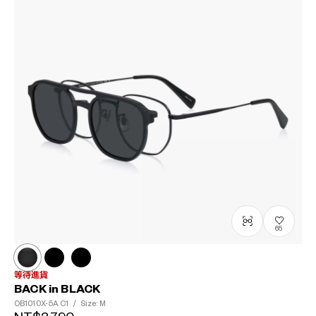
65
等待進貨
BACK in BLACK
OB1010X-5A
C1
/
Size: M