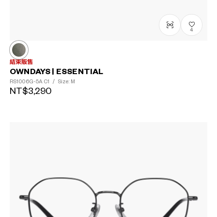
4
結束販售
OWNDAYS | ESSENTIAL
RS1006G-5A
C1
/
Size: M
NT$3,290