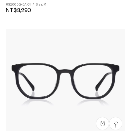
RS2005G-5A
C1
/
Size: M
NT$3,290
7