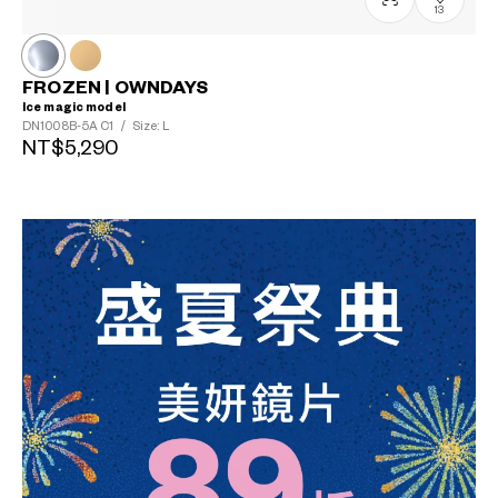
13
FROZEN | OWNDAYS
Ice magic model
DN1008B-5A
C1
/
Size: L
NT$5,290