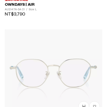
OWNDAYS | AIR
AU2147N-5A
C1
/
Size: L
NT$3,790