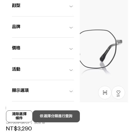
顔型
品牌
價格
活動
顯示選項
20
清除選擇
OWNDAYS | ESSENTIAL
依選擇分類進行查詢
條件
OR7009-5A
C1
/
Size: M
NT$3,290