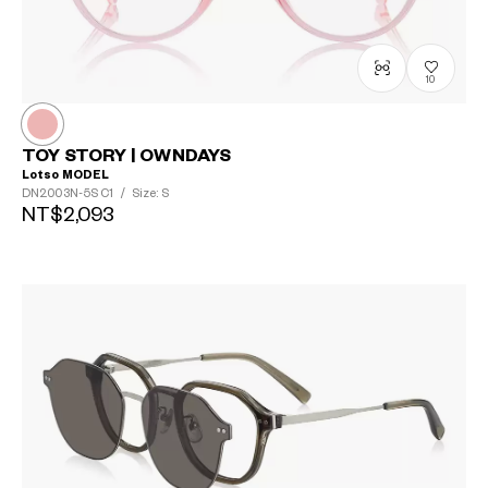
10
TOY STORY | OWNDAYS
Lotso MODEL
DN2003N-5S
C1
/
Size: S
NT$2,093