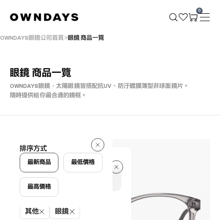
0
OWNDAYS眼鏡公司首頁
眼鏡 商品一覽
眼鏡 商品一覽
OWNDAYS眼鏡・太陽眼鏡皆搭配抗UV、防汙鍍膜薄型非球面鏡片。
隨時提供給你最合適的鏡框。
103 件
排序方式
103 件
最新商品
最低價格
最高價格
篩選條件
其他
眼鏡