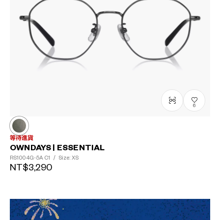
6
等待進貨
OWNDAYS | ESSENTIAL
RS1004G-5A
C1
/
Size: XS
NT$3,290