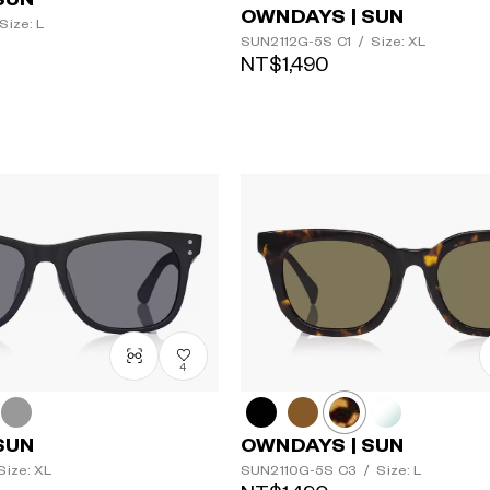
OWNDAYS | SUN
Size: L
SUN2112G-5S
C1
/
Size: XL
NT$1,490
4
SUN
OWNDAYS | SUN
Size: XL
SUN2110G-5S
C3
/
Size: L