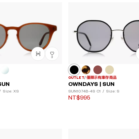
3
OUTLET
僅顯示有庫存商品
SUN
OWNDAYS | SUN
/
Size: XS
SUN1074B-4S
C1
/
Size: S
NT$995