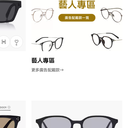
4
藝人專區
更多廣告配戴款→