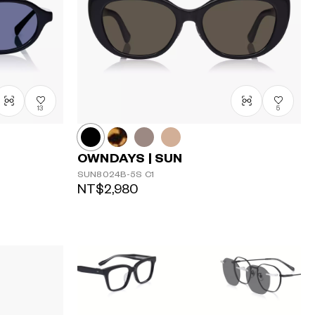
13
5
OWNDAYS | SUN
SUN8024B-5S
C1
NT$2,980