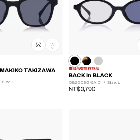
2
僅顯示有庫存商品
 MAKIKO TAKIZAWA
BACK in BLACK
Size: L
OB2009G-5A
C1
/
Size: L
NT$3,790