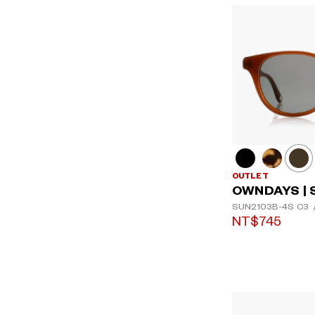
OUTLET
OWNDAYS | 
SUN2103B-4S
C3
NT$745