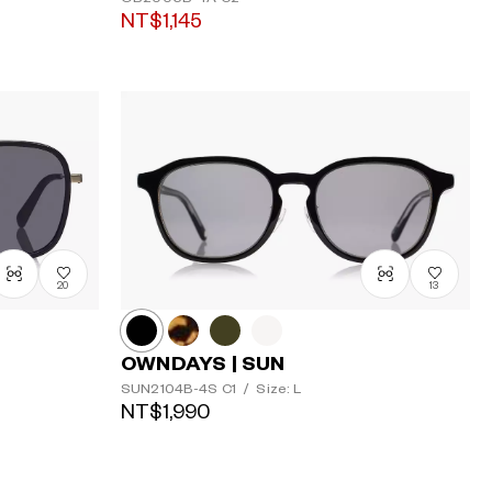
NT$1,145
20
13
OWNDAYS | SUN
SUN2104B-4S
C1
/
Size: L
NT$1,990