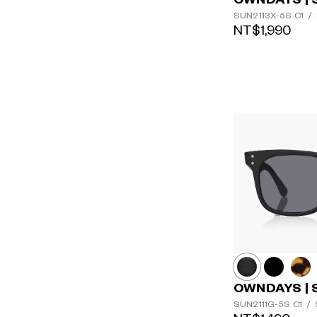
SUN2113X-5S
C1
/
NT$1,990
OWNDAYS | 
SUN2111G-5S
C1
/