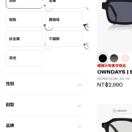
塑膠
金屬
樹脂
賽璐珞
鈦金屬
不鏽鋼
其他
僅顯示有庫存商品
OWNDAYS | 
SUN8023B-5S
C1
NT$2,990
性別
顔型
品牌