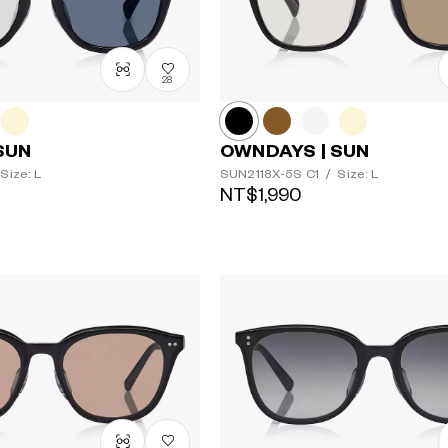
鏡片顏色
28
SUN
OWNDAYS | SUN
Size: L
SUN2118X-5S
C1
/
Size: L
NT$1,990