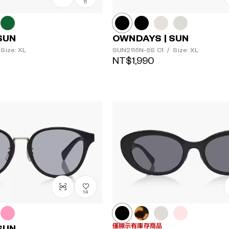
11
SUN
OWNDAYS | SUN
Size: XL
SUN2115N-5S
C1
/
Size: XL
NT$1,990
14
僅顯示有庫存商品
SUN