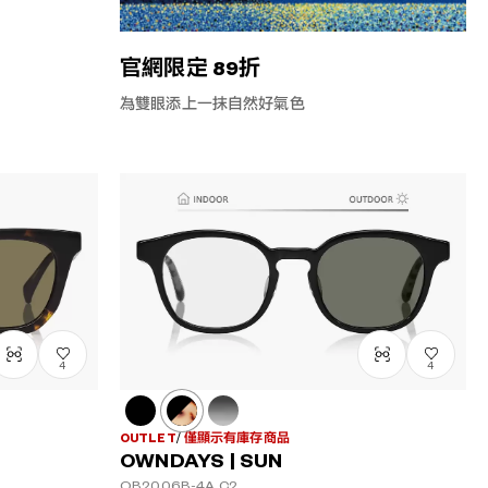
官網限定 89折
為雙眼添上一抹自然好氣色
4
4
OUTLET
僅顯示有庫存商品
OWNDAYS | SUN
OB2006B-4A
C2