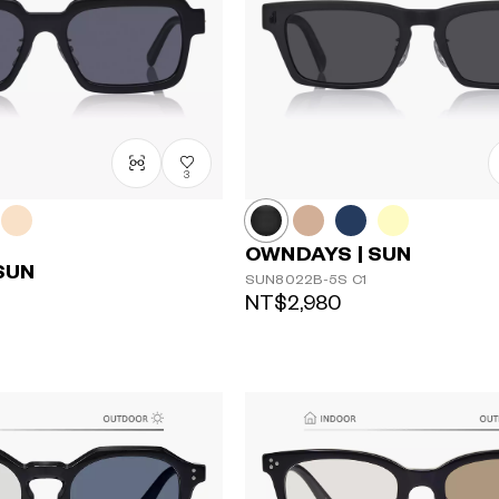
3
OWNDAYS | SUN
SUN
SUN8022B-5S
C1
NT$2,980