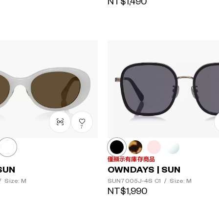
NT$1,490
7
僅顯示有庫存商品
SUN
OWNDAYS | SUN
/
Size: M
SUN7005J-4S
C1
/
Size: M
NT$1,990