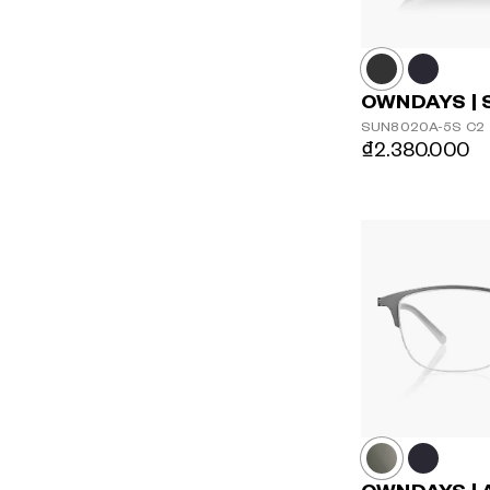
OWNDAYS | 
SUN8020A-5S
C2
₫2.380.000