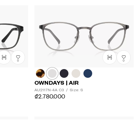
0
0
OWNDAYS | AIR
AU2117N-4A
C3
/
Size: S
₫2.780.000