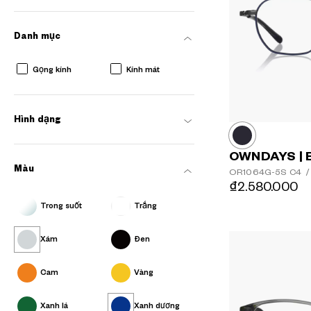
Danh mục
Gọng kính
Kính mát
AR
3D
Hình dạng
OWNDAYS | 
Màu
OR1064G-5S
C4
/
₫2.580.000
Trong suốt
Trắng
Xám
Đen
Cam
Vàng
Xanh lá
Xanh dương