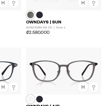
0
0
OWNDAYS | SUN
SUN2108N-5S
C3
/
Size: L
₫2.580.000
0
0