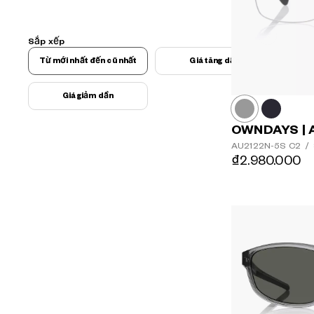
Sắp xếp
Từ mới nhất đến cũ nhất
Giá tăng dần
Giá giảm dần
OWNDAYS | 
AU2122N-5S
C2
/
₫2.980.000