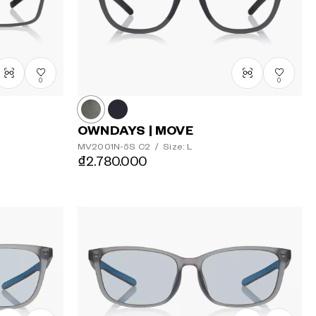
0
0
OWNDAYS | MOVE
MV2001N-5S
C2
/
Size: L
₫2.780.000