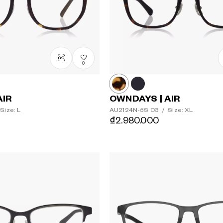
0
AIR
OWNDAYS | AIR
Size: L
AU2124N-5S
C3
/
Size: XL
₫2.980.000