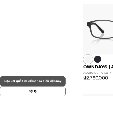
OWNDAYS | 
AU2104A-4A
C2
/
₫2.780.000
Lọc kết quả tìm kiếm theo điều kiện này
Đặt lại