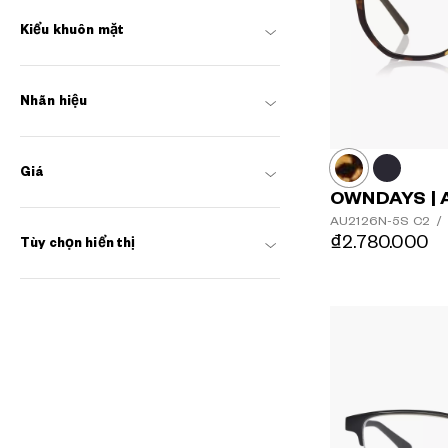
Kiểu khuôn mặt
Nhãn hiệu
Giá
OWNDAYS | 
AU2126N-5S
C2
/
₫2.780.000
Tùy chọn hiển thị