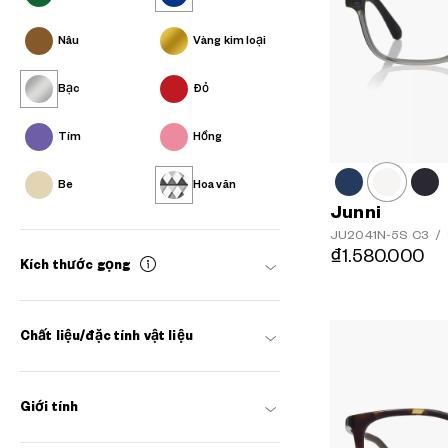
Nâu
Vàng kim loại
Bạc
Đỏ
Tím
Hồng
Be
Hoa văn
Junni
JU2041N-5S
C3
/
₫1.580.000
Kích thước gọng
Chất liệu/đặc tính vật liệu
Giới tính