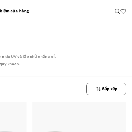
 kiếm cửa hàng
g tia UV và lớp phủ chống gỉ.
 quý khách.
Sắp xếp
Từ mới
nhất đến
cũ nhất
Giá tăng