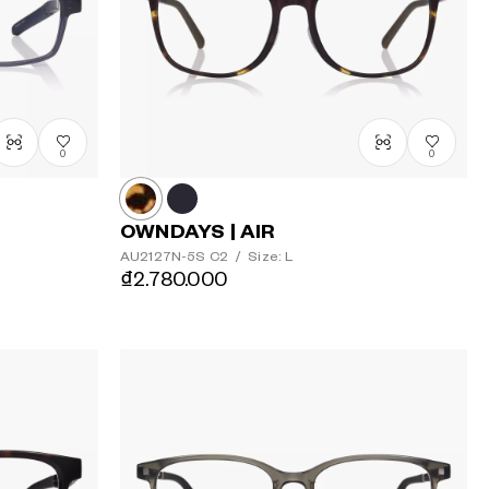
0
0
OWNDAYS | AIR
AU2127N-5S
C2
/
Size: L
₫2.780.000