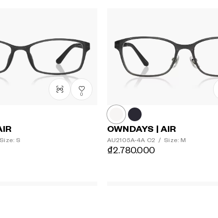
0
AIR
OWNDAYS | AIR
Size: S
AU2105A-4A
C2
/
Size: M
₫2.780.000