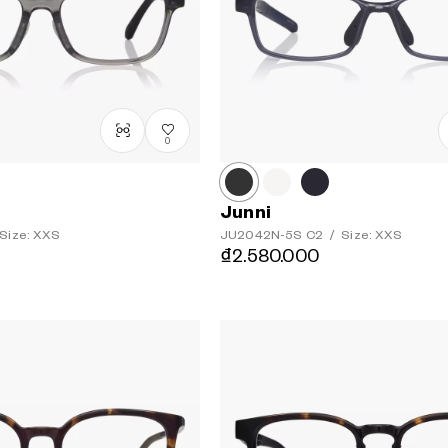
0
Junni
Size: XXS
JU2042N-5S
C2
/
Size: XXS
₫2.580.000