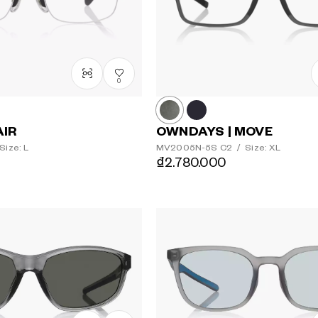
0
AIR
OWNDAYS | MOVE
Size: L
MV2005N-5S
C2
/
Size: XL
₫2.780.000