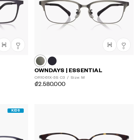
dần
Giá giảm
dần
0
0
OWNDAYS | ESSENTIAL
OR1061X-5S
C3
/
Size: M
₫2.580.000
KIDS