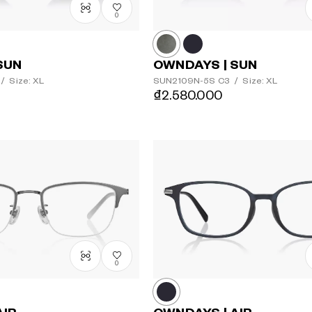
0
SUN
OWNDAYS | SUN
/
Size: XL
SUN2109N-5S
C3
/
Size: XL
₫2.580.000
0