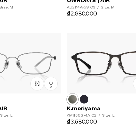
AIR
OWNDAYS | AIR
Size: M
AU2114A-5S
C3
/
Size: M
₫2.980.000
0
AIR
K.moriyama
Size: L
KM1156G-4A
C2
/
Size: L
₫3.580.000