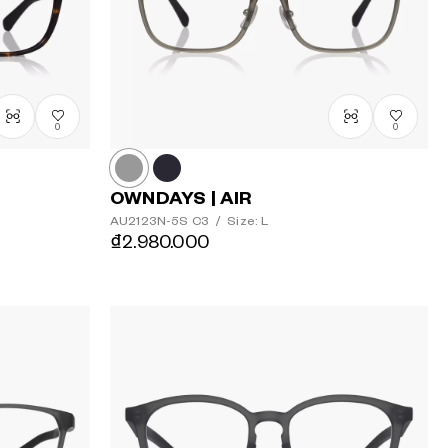
0
0
OWNDAYS | AIR
AU2123N-5S
C3
/
Size: L
₫2.980.000