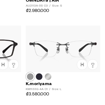
OWNDAYS | AIR
AU2113A-5S
C3
/
Size: S
₫2.980.000
0
0
K.moriyama
KM1155G-4A
C1
/
Size: L
₫3.580.000