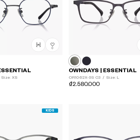
0
ESSENTIAL
OWNDAYS | ESSENTIAL
Size: XS
OR1062X-5S
C3
/
Size: L
₫2.580.000
KIDS