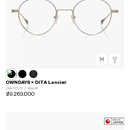
0
OWNDAYS × DITA Lancier
LSA-122
C1
/
Size: M
₫9.263.000