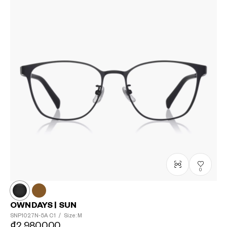
0
OWNDAYS | SUN
SNP1027N-5A
C1
/
Size: M
₫2.980.000