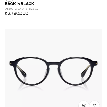
BACK in BLACK
OB2021G-5A
C1
/
Size: XL
₫2.780.000