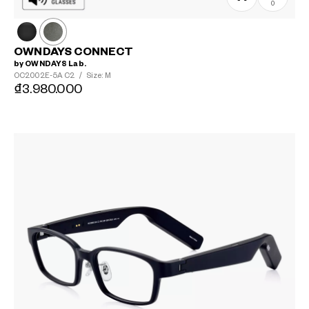
0
OWNDAYS CONNECT
by OWNDAYS Lab.
OC2002E-5A
C2
/
Size: M
₫3.980.000