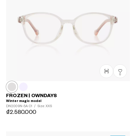
0
FROZEN | OWNDAYS
Winter magic model
DN2009N-5A
C1
/
Size: XXS
₫2.580.000