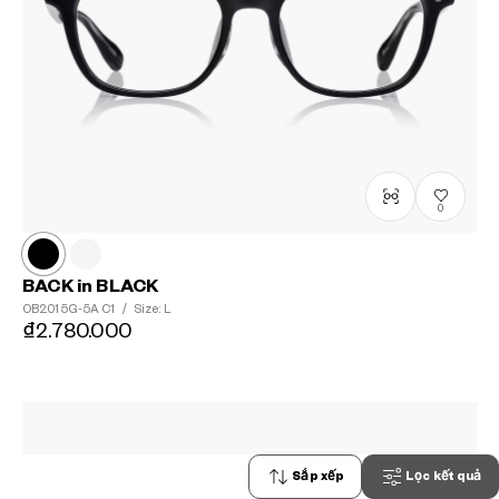
0
BACK in BLACK
OB2015G-5A
C1
/
Size: L
₫2.780.000
Sắp xếp
Lọc kết quả