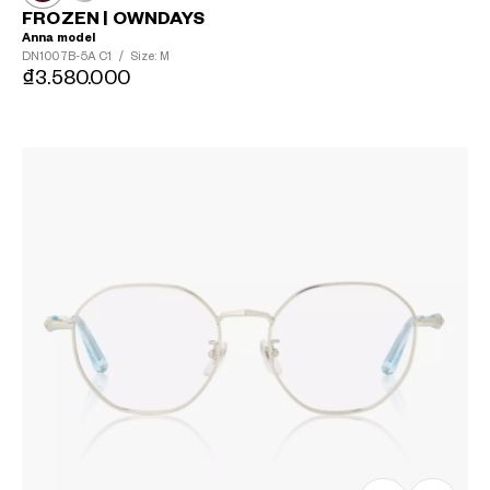
FROZEN | OWNDAYS
Anna model
DN1007B-5A
C1
/
Size: M
₫3.580.000