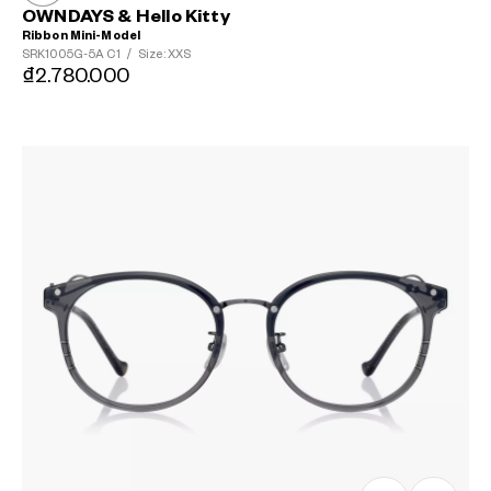
OWNDAYS & Hello Kitty
Ribbon Mini-Model
SRK1005G-5A
C1
/
Size: XXS
₫2.780.000