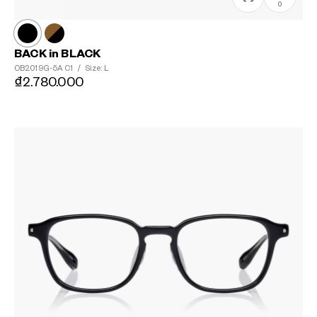
0
BACK in BLACK
OB2019G-5A
C1
/
Size: L
₫2.780.000