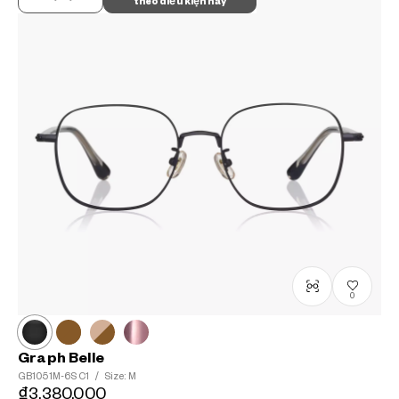
theo điều kiện này
0
Graph Belle
GB1051M-6S
C1
/
Size: M
₫3.380.000