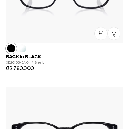
0
BACK in BLACK
OB2016G-5A
C1
/
Size: L
₫2.780.000