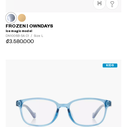
0
FROZEN | OWNDAYS
Ice magic model
DN1008B-5A
C1
/
Size: L
₫3.580.000
KIDS