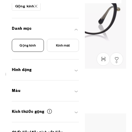
Gọng kính
Danh mục
Gọng kính
Kính mát
0
Hình dạng
Graph Belle
GB2049M-6S
C1
/
Size: M
Màu
₫2.980.000
Kích thước gọng