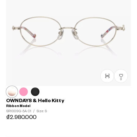
?
+¥0
0
OWNDAYS & Hello Kitty
Ribbon Model
SR1009G-5A
C1
/
Size: S
₫2.980.000