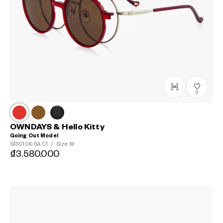
0
OWNDAYS & Hello Kitty
Going Out Model
SR1010X-5A
C1
/
Size: M
₫3.580.000