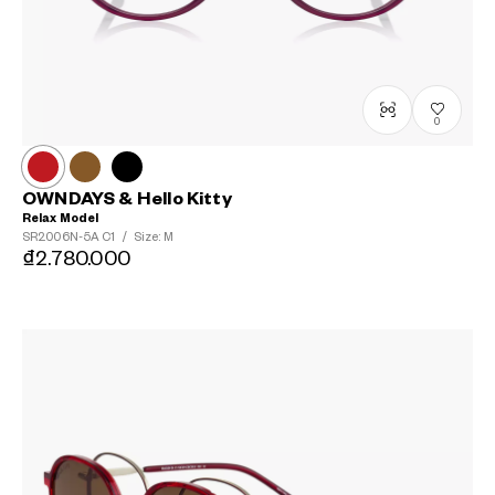
0
OWNDAYS & Hello Kitty
Relax Model
SR2006N-5A
C1
/
Size: M
₫2.780.000