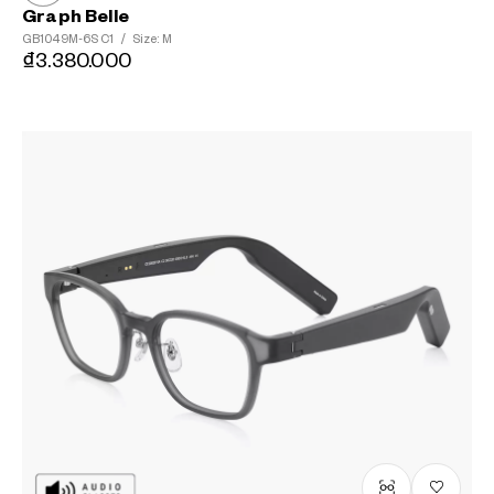
Graph Belle
GB1049M-6S
C1
/
Size: M
₫3.380.000