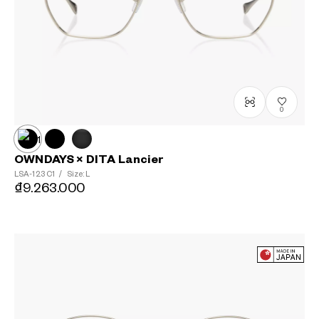
0
OWNDAYS × DITA Lancier
LSA-123
C1
/
Size: L
₫9.263.000