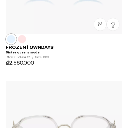
0
FROZEN | OWNDAYS
Sister queens model
DN2008N-5A
C1
/
Size: XXS
₫2.580.000