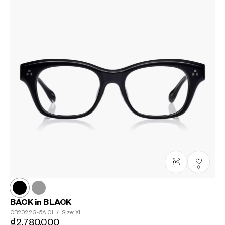
0
BACK in BLACK
OB2022G-5A
C1
/
Size: XL
₫2.780.000