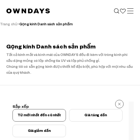
Trang chủ
Gọng kính Danh sách sản phẩm
Gọng kính Danh sách sản phẩm
Tất cả kính mắt và kính mát của OWNDAYS đều đi kèm với tròng kính phi
cầu dạng mỏng có lớp chống tia UV và lớp phủ chống gỉ.
Chúng tôi có sẵn gọng kính được thiết kế đặc biệt, phù hợp với mọi nhu cầu
của quý khách.
803 kết quả
Sắp xếp
803 kết quả
Từ mới nhất đến cũ nhất
Giá tăng dần
Giá giảm dần
Điều kiện lọc