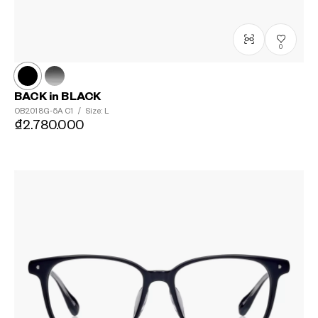
0
BACK in BLACK
OB2018G-5A
C1
/
Size: L
₫2.780.000