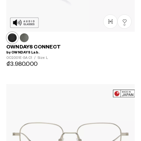
0
OWNDAYS CONNECT
by OWNDAYS Lab.
OC2001E-5A
C1
/
Size: L
₫3.980.000