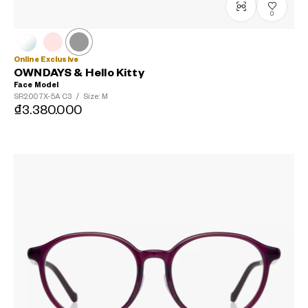
0
Online Exclusive
OWNDAYS & Hello Kitty
Face Model
SR2007X-5A
C3
/
Size: M
₫3.380.000