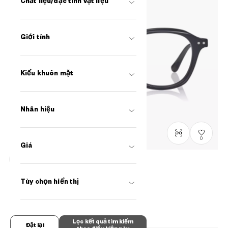
Chất liệu/đặc tính vật liệu
Giới tính
Kiểu khuôn mặt
Nhãn hiệu
0
Giá
Graph Belle
Tùy chọn hiển thị
GB2047M-6S
C1
/
Size: M
₫2.980.000
Lọc kết quả tìm kiếm
Đặt lại