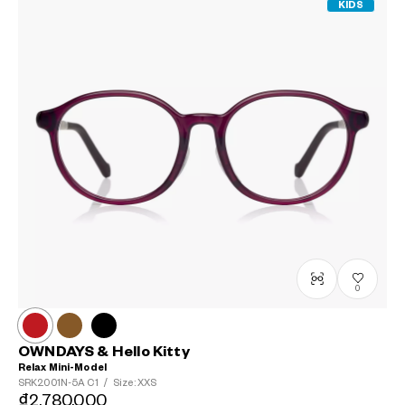
KIDS
0
OWNDAYS & Hello Kitty
Relax Mini-Model
SRK2001N-5A
C1
/
Size: XXS
₫2.780.000