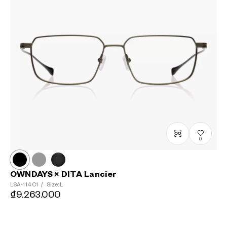
0
OWNDAYS × DITA Lancier
LSA-114
C1
/
Size: L
₫9.263.000