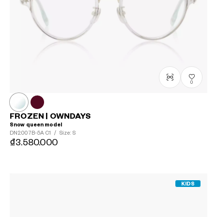
0
FROZEN | OWNDAYS
Snow queen model
DN2007B-5A
C1
/
Size: S
₫3.580.000
KIDS